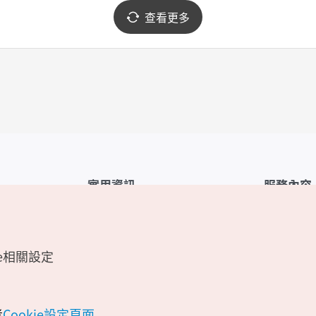
查看更多
實用資訊
服務內容
韓國觀光公社APP
服務條款
1330韓國旅遊諮詢翻譯熱線
FAQ
e相關設定
韓國旅遊地圖
個人資訊保
電子書
Cookie 設
Odii
Cookie政策
考
Cookie設定頁面