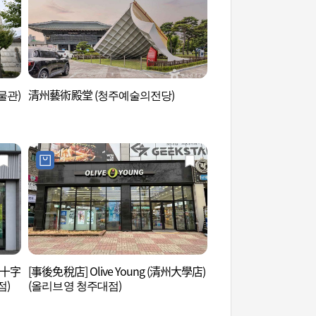
물관)
清州藝術殿堂 (청주예술의전당)
雲理團路 (운리단길)
鳳十字
[事後免稅店] Olive Young (清州大學店)
龍華寺(清州) (용화사(
점)
(올리브영 청주대점)