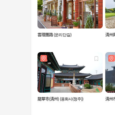
雲理團路 (운리단길)
清州興
龍華寺(清州) (용화사(청주))
清州