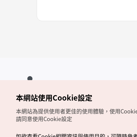
本網站使用Cookie設定
Copyrights (c) 韓國觀光公社版權所有
如有相關疑問或建議，歡迎來信至
官方信箱
chinese_big5@knto.or.kr
本網站為提供使用者更佳的使用體驗，使用Cooki
請同意使用Cookie設定
如欲查看Cookie相關資訊與使用目的，可隨時參