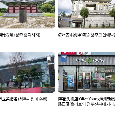
德寺址 (청주 흥덕사지)
清州古印刷博物館 (청주고인쇄박
市立美術館 (청주시립미술관)
[事後免稅店]Olive Young清州新
路口店(올리브영 청주신봉네거리