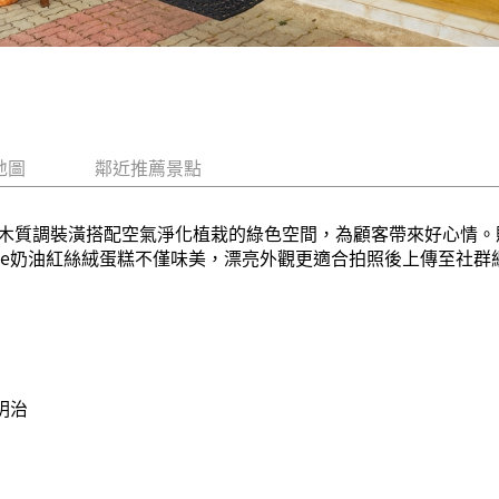
地圖
鄰近推薦景點
木質調裝潢搭配空氣淨化植栽的綠色空間，為顧客帶來好心情。
Brie奶油紅絲絨蛋糕不僅味美，漂亮外觀更適合拍照後上傳至社
明治