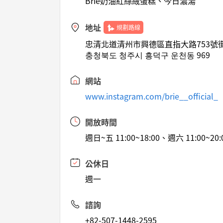
Brie奶油紅絲絨蛋糕、今日濃湯
地址
規劃路線
忠清北道清州市興德區直指大路753號街
충청북도 청주시 흥덕구 운천동 969
網站
www.instagram.com/brie__official_
開放時間
週日~五 11:00~18:00、週六 11:00~20:
公休日
週一
諮詢
+82-507-1448-2595