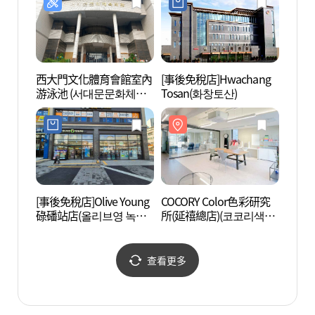
西大門文化體育會館室內
[事後免稅店]Hwachang
紫霞美
游泳池 (서대문문화체육
Tosan(화창토산)
회관 실내수영장)
[事後免稅店]Olive Young
COCORY Color色彩研究
森林韓
碌磻站店(올리브영 녹번
所(延禧總店)(코코리색채
랜드)
역점)
연구소(연희본점))
查看更多