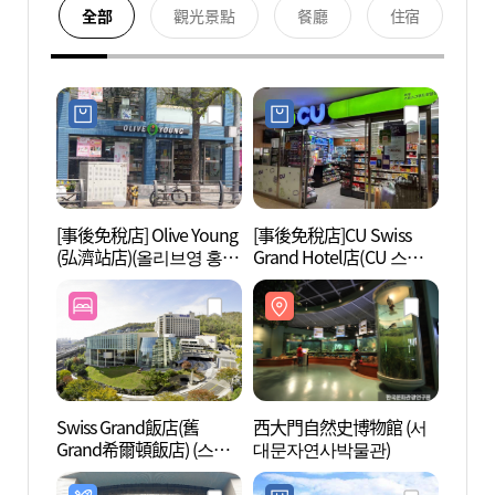
全部
觀光景點
餐廳
住宿
[事後免稅店] Olive Young
[事後免稅店]CU Swiss
西大門
(弘濟站店)(올리브영 홍제
Grand Hotel店(CU 스위
대문
역점)
스그랜드호텔점)
Swiss Grand飯店(舊
西大門自然史博物館 (서
國立
Grand希爾頓飯店) (스위
대문자연사박물관)
念館 
스 그랜드 호텔(구 그랜드
정부기
힐튼 서울))