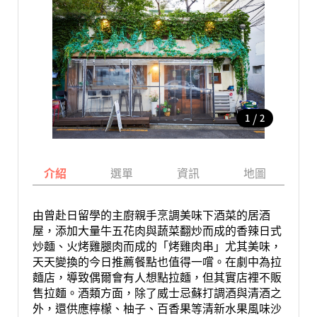
/
1
2
介紹
選單
資訊
地圖
由曾赴日留學的主廚親手烹調美味下酒菜的居酒
屋，添加大量牛五花肉與蔬菜翻炒而成的香辣日式
炒麵、火烤雞腿肉而成的「烤雞肉串」尤其美味，
天天變換的今日推薦餐點也值得一嚐。在劇中為拉
麵店，導致偶爾會有人想點拉麵，但其實店裡不販
售拉麵。酒類方面，除了威士忌蘇打調酒與清酒之
外，還供應檸檬、柚子、百香果等清新水果風味沙