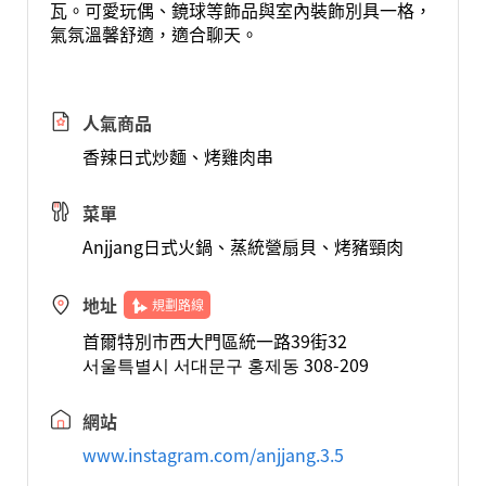
瓦。可愛玩偶、鏡球等飾品與室內裝飾別具一格，
氣氛溫馨舒適，適合聊天。
人氣商品
香辣日式炒麵、烤雞肉串
菜單
Anjjang日式火鍋、蒸統營扇貝、烤豬頸肉
地址
規劃路線
首爾特別市西大門區統一路39街32
서울특별시 서대문구 홍제동 308-209
網站
www.instagram.com/anjjang.3.5