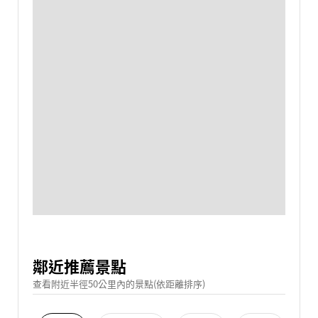
鄰近推薦景點
查看附近半徑50公里內的景點(依距離排序)