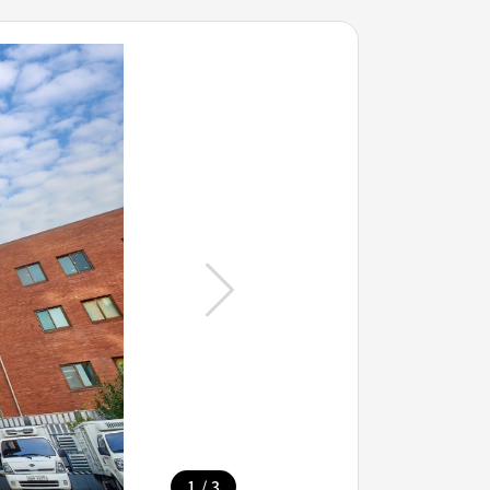
/
1
3