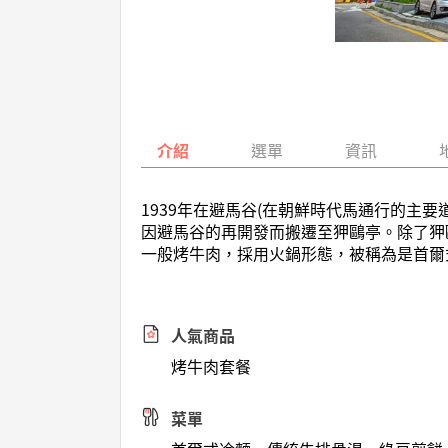
介紹
選單
資訊
1939年在避馬谷(在朝鮮時代馬通行的主
因避馬谷的再開發而搬遷至狎鷗亭。除了狎
一般烤牛肉，採用火鍋形態，被稱為是首爾
人氣商品
烤牛肉套餐
菜單