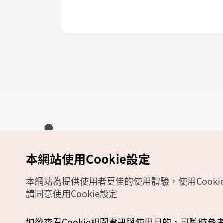
本網站使用Cookie設定
Copyrights (c) 韓國觀光公社版權所有
如有相關疑問或建議，歡迎來信至
官方信箱
chinese_big5@knto.or.kr
本網站為提供使用者更佳的使用體驗，使用Cooki
請同意使用Cookie設定
如欲查看Cookie相關資訊與使用目的，可隨時參