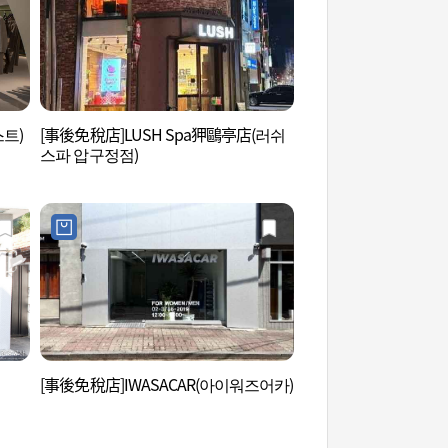
스트)
[事後免稅店]LUSH Spa狎鷗亭店(러쉬
Coreana化妝博物館
스파 압구정점)
물관)
[事後免稅店]IWASACAR(아이워즈어카)
湖林藝術中心(新沙分
터(신사분관))