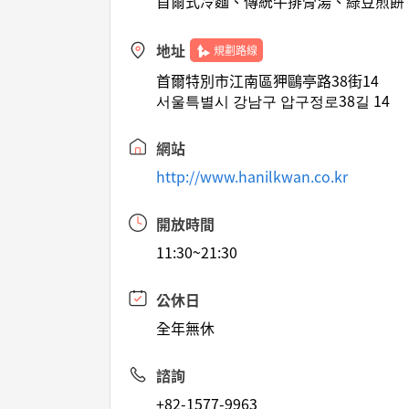
首爾式冷麵、傳統牛排骨湯、綠豆煎餅
地址
規劃路線
首爾特別市江南區狎鷗亭路38街14
서울특별시 강남구 압구정로38길 14
網站
http://www.hanilkwan.co.kr
開放時間
11:30~21:30
公休日
全年無休
諮詢
+82-1577-9963