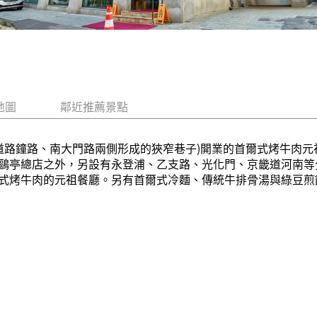
地圖
鄰近推薦景點
要道路鐘路、南大門路兩側形成的狹窄巷子)開業的首爾式烤牛肉
鷗亭總店之外，另設有永登浦、乙支路、光化門、京畿道河南等
式烤牛肉的元祖餐廳。另有首爾式冷麵、傳統牛排骨湯與綠豆煎