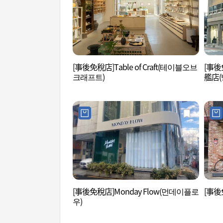
[事後免稅店]Table of Craft(테이블오브
[事後
크래프트)
艦店(
토어)
[事後免稅店]Monday Flow(먼데이플로
[事後免
우)