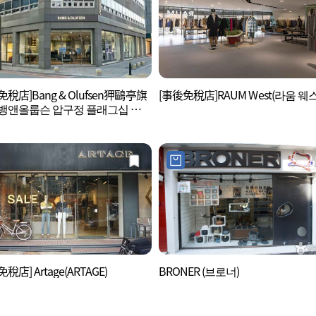
免稅店]Bang & Olufsen狎鷗亭旗
[事後免稅店]RAUM West(라움 웨
뱅앤올룹슨 압구정 플래그십 스
稅店] Artage(ARTAGE)
BRONER (브로너)