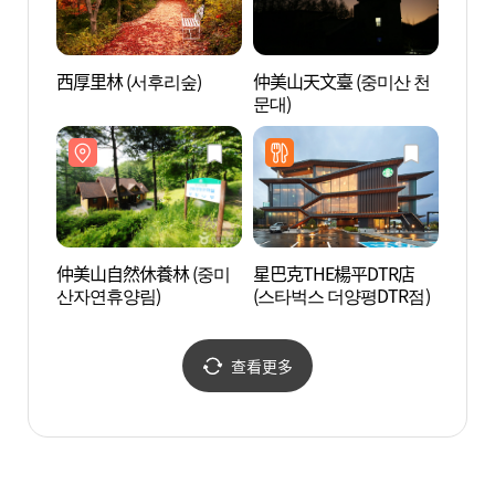
西厚里林 (서후리숲)
仲美山天文臺 (중미산 천
仲美山
문대)
산자연
仲美山自然休養林 (중미
星巴克THE楊平DTR店
國立
산자연휴양림)
(스타벅스 더양평DTR점)
(국립
查看更多