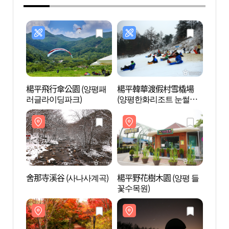
楊平飛行傘公園 (양평패
楊平韓華渡假村雪橇場
舍那寺
러글라이딩파크)
(양평한화리조트 눈썰매
장)
舍那寺溪谷 (사나사계곡)
楊平野花樹木園 (양평 들
西厚里
꽃수목원)