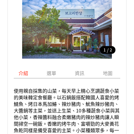
/
1
2
介紹
選單
資訊
地圖
使用親自採集的山菜，每天早上精心烹調蔬食小菜
的美味韓定食餐廳。以石鍋飯搭配韓國人喜愛的烤
鯖魚、烤日本馬加鰆、辣炒豬肉、魷魚辣炒豬肉、
大醬鍋等主菜，並送上生菜、10多種蔬食小菜與其
他小菜，香辣醬料融合柔嫩豬肉的辣炒豬肉讓人瞬
間掃空一碗飯。香嫩的烤牛肉、富嚼勁的大麥黃花
魚乾同樣是備受喜愛的主菜。小菜種類眾多，每一