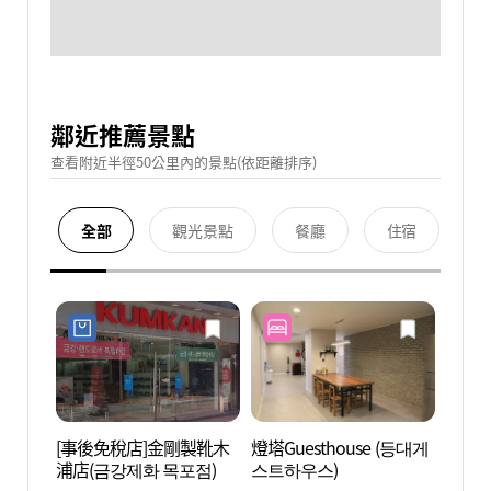
鄰近推薦景點
查看附近半徑50公里內的景點(依距離排序)
全部
觀光景點
餐廳
住宿
[事後免稅店]金剛製靴木
燈塔Guesthouse (등대게
木浦大
浦店(금강제화 목포점)
스트하우스)
대중음