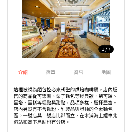
/
1
7
介紹
選單
資訊
地圖
這裡被視為麵包控必來朝聖的烘焙咖啡廳。店內販
售的商品從可樂餅、栗子麵包等經典款，到可頌、
蛋塔、蛋糕等糕點與甜點，品項多樣、選擇豐富。
店內另設有不含麵粉、乳製品與蛋類的全素麵包
區。一號店與二號店比鄰而立，在木浦海上纜車北
港站和高下島站也有分店。