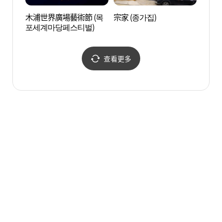
木浦世界廣場藝術節 (목
宗家 (종가집)
木浦觀
포세계마당페스티벌)
특구)
查看更多