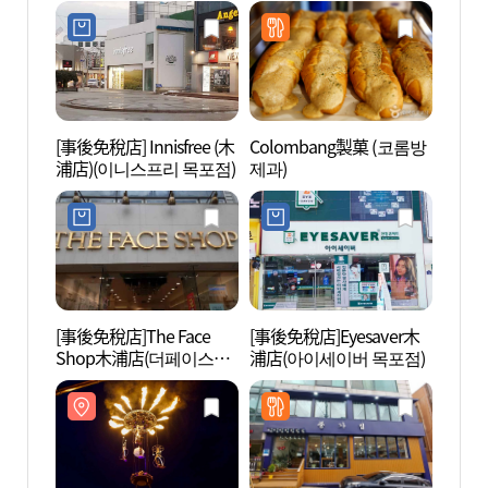
[事後免稅店] Innisfree (木
Colombang製菓 (코롬방
露積峰
浦店)(이니스프리 목포점)
제과)
[事後免稅店]The Face
[事後免稅店]Eyesaver木
天主教
Shop木浦店(더페이스샵
浦店(아이세이버 목포점)
목포 
목포점)