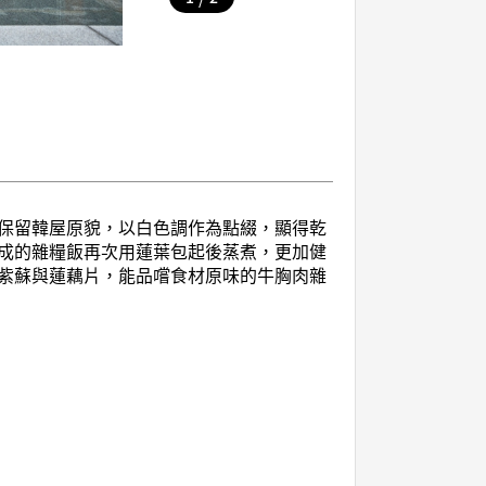
保留韓屋原貌，以白色調作為點綴，顯得乾
成的雜糧飯再次用蓮葉包起後蒸煮，更加健
紫蘇與蓮藕片，能品嚐食材原味的牛胸肉雜