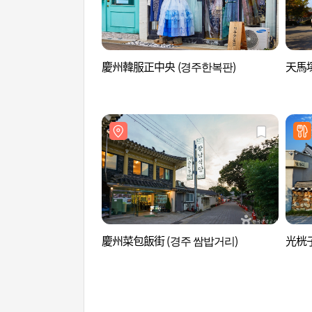
慶州韓服正中央 (경주한복판)
天馬塚
慶州菜包飯街 (경주 쌈밥거리)
光桄子