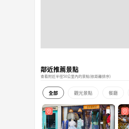
鄰近推薦景點
查看附近半徑50公里內的景點(依距離排序)
全部
觀光景點
餐廳