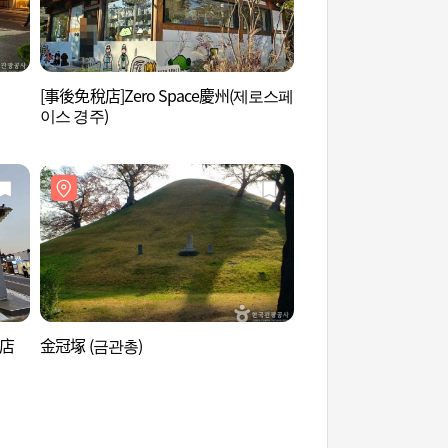
[事後免稅店]Zero Space慶州(제로스페
慶州韓服正中央 (경
이스 경주)
南店
金冠塚 (금관총)
金冠塚 (금관총)