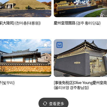
(大陵苑) (천마총(대릉원))
慶州皇理團路 (경주 황리단길)
(빛꾸리)
[事後免稅店]Olive Young慶州皇
(올리브영 경주황남점)
查看更多