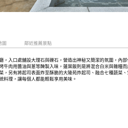
地圖
鄰近推薦景點
廳，入口處舖設大理石與礫石，營造出神秘又簡潔的氛圍，內部
烤牛肉用醬油與蔥等醃製入味，蓮葉飯則是將混合白米與雜糧而
菜，另有將起司表面炸至酥脆的大陵苑炸起司、融合七種蔬菜、
統料理，讓每個人都能輕鬆享用美味。