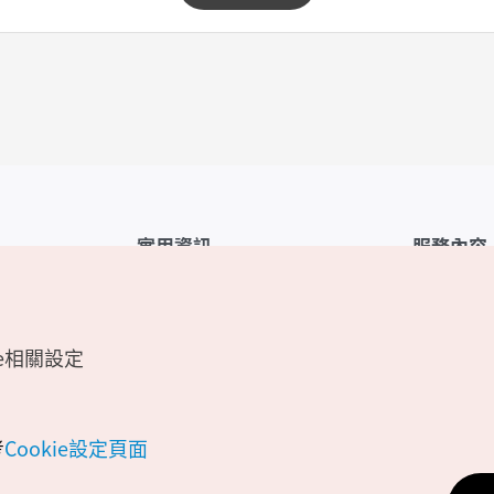
實用資訊
服務內容
韓國觀光公社APP
服務條款
1330韓國旅遊諮詢翻譯熱線
FAQ
e相關設定
韓國旅遊地圖
個人資訊保
電子書
Cookie 設
Odii
Cookie政策
考
Cookie設定頁面
位置資訊服