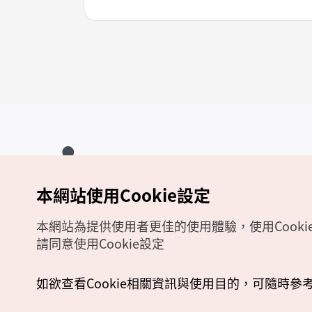
本網站使用Cookie設定
Copyrights (c) 韓國觀光公社版權所有
如有相關疑問或建議，歡迎來信至
官方信箱
chinese_big5@knto.or.kr
本網站為提供使用者更佳的使用體驗，使用Cooki
請同意使用Cookie設定
如欲查看Cookie相關資訊與使用目的，可隨時參