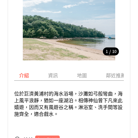
/
1
10
介紹
資訊
地圖
鄰近推薦景點
位於巨濟黃浦村的海水浴場，沙灘如弓般彎曲，海
上風平浪靜，猶如一座湖泊。相傳神仙曾下凡來此
嬉遊，因而又有風遊谷之稱。淋浴室、洗手間等設
施齊全，適合戲水。