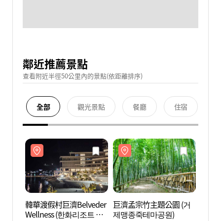
鄰近推薦景點
查看附近半徑50公里內的景點(依距離排序)
全部
觀光景點
餐廳
住宿
韓華渡假村巨濟Belveder
巨濟孟宗竹主題公園 (거
韓華渡
Wellness (한화리조트 거
제맹종죽테마공원)
Well