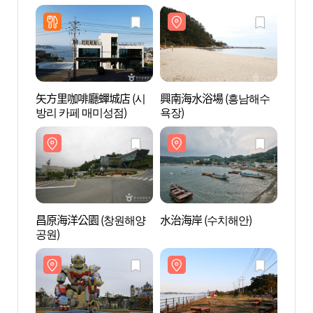
제 벨버디어 웰니스)
제 벨
矢方里咖啡廳蟬城店 (시
興南海水浴場 (흥남해수
興南海
방리 카페 매미성점)
욕장)
욕장)
昌原海洋公園 (창원해양
水治海岸 (수치해안)
水治海
공원)