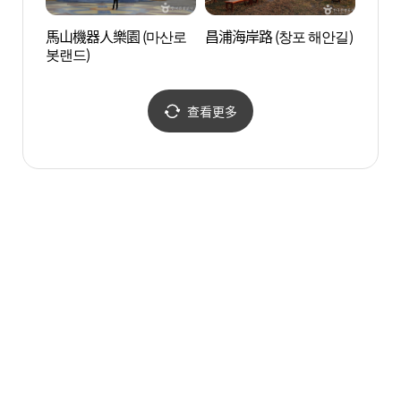
馬山機器人樂園 (마산로
昌浦海岸路 (창포 해안길)
昌浦海
봇랜드)
查看更多