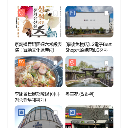
京畿道舞蹈團週六常設表
[事後免稅店]LG電子Best
粤華苑
演：舞動文化遺產(경기
Shop水原總店(LG전자 베
도무용단 토요상설공연:
스트샵 수원본점)
문화유산을 춤추다)
李娜景松炭部隊鍋 (이나
粤華苑 (월화원)
三星創
경송탄부대찌개)
노베