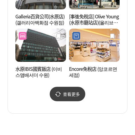
Galleria百貨公司(水原店)
[事後免稅店] Olive Young
水原華
(갤러리아백화점 수원점)
(水原市廳站店)(올리브영
화성 
수원시청역점)
水原IBIS國賓飯店 (이비
Encore免稅店 (앙코르면
水原炸
스앰배서더 수원)
세점)
리)
查看更多