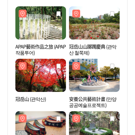
APAP藝術作品之旅 (APAP
冠岳山山躑躅慶典 (관악
冠岳山
작품투어)
산 철쭉제)
冠岳山 (관악산)
安養公共藝術計畫 (안양
三聖山
공공예술프로젝트)