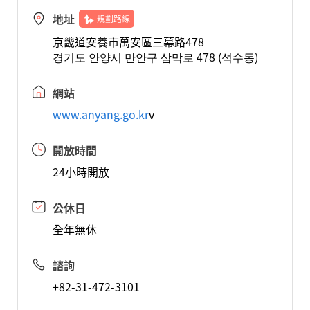
地址
規劃路線
京畿道安養市萬安區三幕路478
경기도 안양시 만안구 삼막로 478 (석수동)
網站
www.anyang.go.kr
v
開放時間
24小時開放
公休日
全年無休
諮詢
+82-31-472-3101