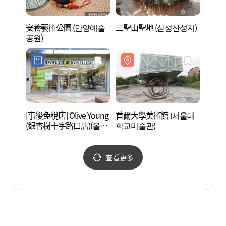
安養藝術公園 (안양예술
三聖山聖地 (삼성산성지)
首爾大
공원)
학교 
[事後免稅店] Olive Young
首爾大學美術館 (서울대
果川
(銀杏樹十字路口店)(올리
학교미술관)
(과천
브영 은행나무사거리점)
查看更多