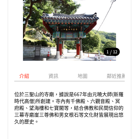
/
1
12
介紹
資訊
地圖
鄰近推薦景點
位於三聖山的寺廟，據說是667年由元曉大師(新羅
時代高僧)所創建。寺內有千佛殿、六觀音殿、冥
府殿、望海樓和七寶閣等，結合佛教和民間信仰的
三幕寺磨崖三尊佛和男女根石等文化財皆展現出悠
久的歷史。