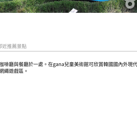
鄰近推薦景點
咖啡廳與餐廳於一處。在gana兒童美術館可欣賞韓國國內外現
網繩遊戲區。