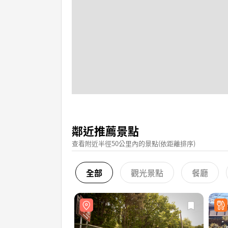
鄰近推薦景點
查看附近半徑50公里內的景點(依距離排序)
全部
觀光景點
餐廳