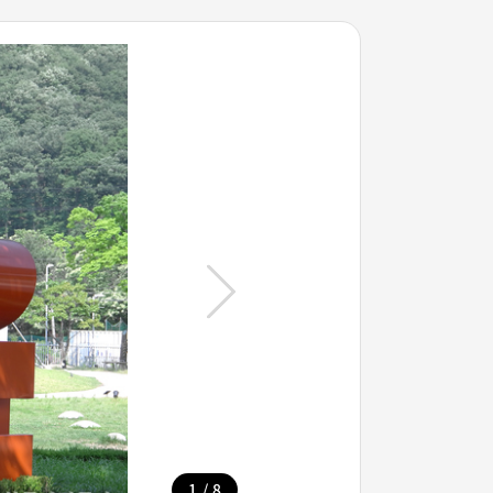
/
1
8