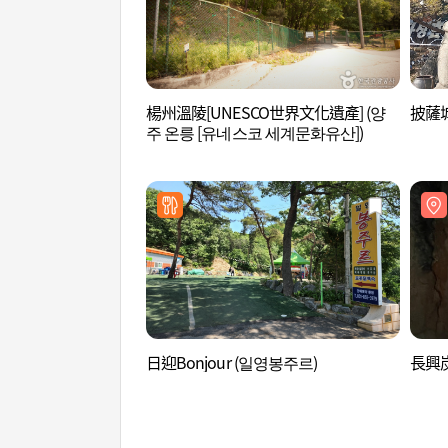
楊州溫陵[UNESCO世界文化遺產] (양
披薩城
주 온릉 [유네스코 세계문화유산])
日迎Bonjour (일영봉주르)
長興炭