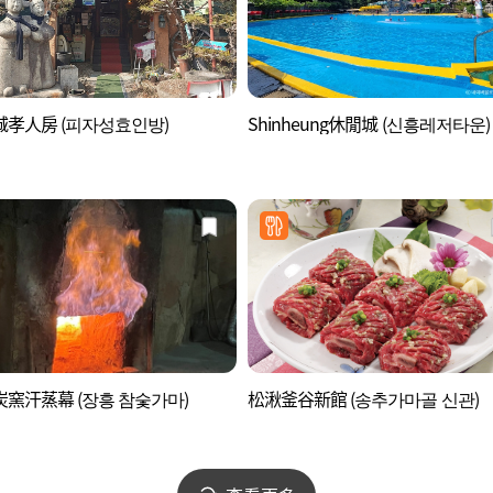
孝人房 (피자성효인방)
Shinheung休閒城 (신흥레저타운)
窯汗蒸幕 (장흥 참숯가마)
松湫釜谷新館 (송추가마골 신관)