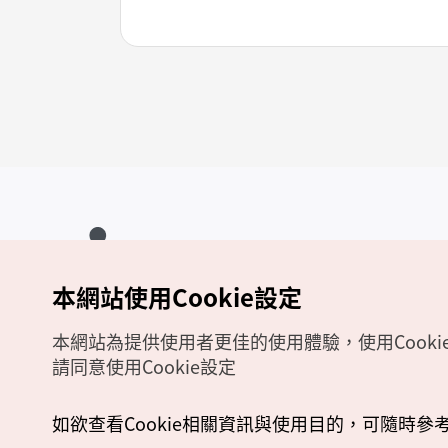
本網站使用Cookie設定
Copyrights (c) 韓國觀光公社版權所有
如有相關疑問或建議，歡迎來信至
官方信箱
chinese_big5@knto.or.kr
本網站為提供使用者更佳的使用體驗，使用Cooki
請同意使用Cookie設定
如欲查看Cookie相關資訊與使用目的，可隨時參