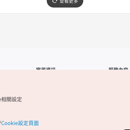
查看更多
實用資訊
服務內容
韓國觀光公社APP
服務條款
1330韓國旅遊諮詢翻譯熱線
FAQ
e相關設定
韓國旅遊地圖
個人資訊保
電子書
Cookie 設
Odii
Cookie政策
考
Cookie設定頁面
位置資訊服