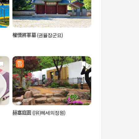
權慄將軍墓 (권율장군묘)
楊州溫陵[UNESCO
주 온릉 [유네스코 
赫塞庭園 ((유)헤세의정원)
普光寺(坡州) (보광사(