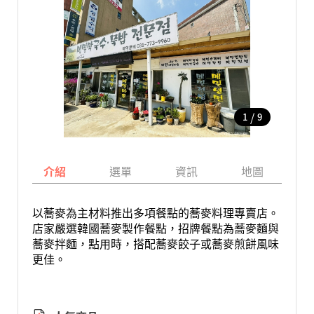
/
1
9
介紹
選單
資訊
地圖
以蕎麥為主材料推出多項餐點的蕎麥料理專賣店。
店家嚴選韓國蕎麥製作餐點，招牌餐點為蕎麥麵與
蕎麥拌麵，點用時，搭配蕎麥餃子或蕎麥煎餅風味
更佳。