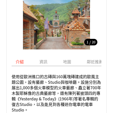
/
1
20
介紹
資訊
地圖
鄰近推薦景點
使用從歐洲進口的古磚與160萬塊磚建成的歐風主
題公園，設有藝廊、Studio與咖啡廳。設施分別為
展出1,000多個火車模型的火車藝廊、矗立著700年
木製耶穌像的古典藝廊等，還有陳列著披頭四的專
輯《Yesterday & Today》(1966年)等著名專輯的
復古Studio，以及能見到各種迷你電車的電車
Studio。