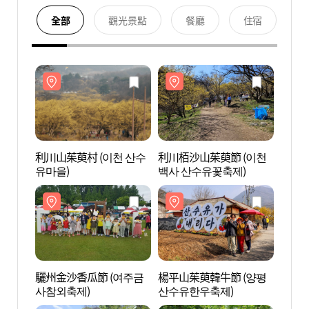
全部
觀光景點
餐廳
住宿
利川山茱萸村 (이천 산수
利川栢沙山茱萸節 (이천
利川山
유마을)
백사 산수유꽃축제)
유마을
驪州金沙香瓜節 (여주금
楊平山茱萸韓牛節 (양평
驪州婆
사참외축제)
산수유한우축제)