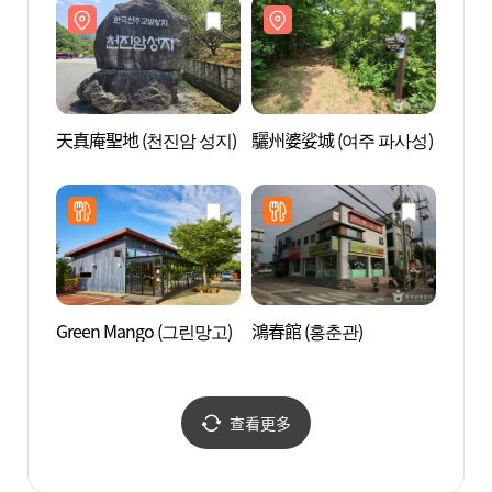
天真庵聖地 (천진암 성지)
驪州婆娑城 (여주 파사성)
利川雪
설봉온
Green Mango (그린망고)
鴻春館 (홍춘관)
利川市
천시
查看更多