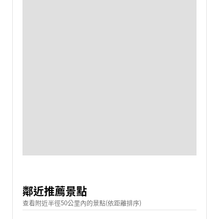
鄰近推薦景點
查看附近半徑50公里內的景點(依距離排序)