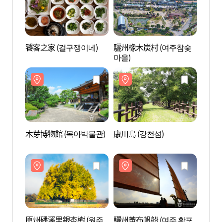
饕客之家 (걸구쟁이네)
驪州橡木炭村 (여주참숯
驪州橡
마을)
마을)
木芽博物館 (목아박물관)
康川島 (강천섬)
康川島
原州磻溪里銀杏樹 (원주
驪州黃布帆船 (여주 황포
驪州黃