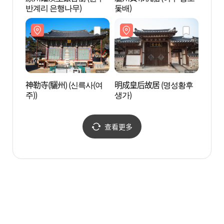
반계리 은행나무)
돛배)
돛배)
神勒寺(驪州) (신륵사(여
明成皇后故居 (명성황후
明成皇
주))
생가)
생가)
查看更多