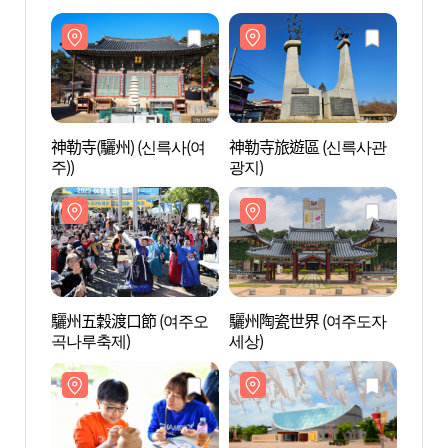
神勒寺(驪州) (신륵사(여
神勒寺旅遊區 (신륵사관
神勒寺
주))
광지)
주))
驪州五穀渡口節 (여주오
驪州陶瓷世界 (여주도자
驪州陶
곡나루축제)
세상)
세상)