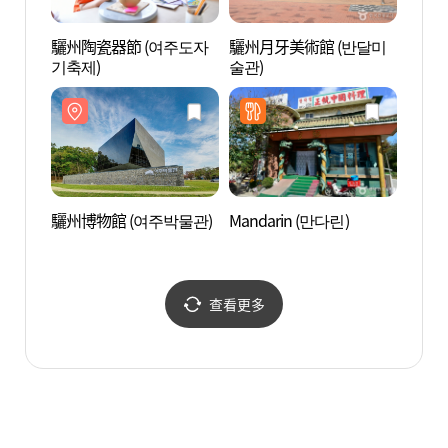
驪州陶瓷器節 (여주도자
驪州月牙美術館 (반달미
驪州博
기축제)
술관)
驪州博物館 (여주박물관)
Mandarin (만다린)
驪州陶
지)
查看更多