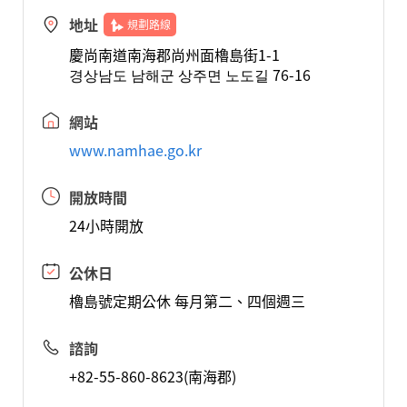
地址
規劃路線
慶尚南道南海郡尚州面櫓島街1-1
경상남도 남해군 상주면 노도길 76-16
網站
www.namhae.go.kr
開放時間
24小時開放
公休日
櫓島號定期公休 每月第二、四個週三
諮詢
+82-55-860-8623(南海郡)