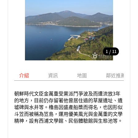
/
1
11
介紹
資訊
地圖
鄰近推薦景點
朝鮮時代文臣金萬重受黨派鬥爭波及而遭流放3年
的地方，目前仍存留著他曾居住過的草屋遺址、遺
墟碑與水井等。櫓島因盛產船槳而得名，也因形似
斗笠而被稱為笠島，運用優美風光與金萬重的文學
精神，設有西浦文學館、民俗體驗館與生態池等。