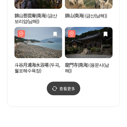
錦山菩提庵(南海) (금산
錦山(南海) (금산(남해))
錦山菩
보리암(남해))
보리암
斗谷月浦海水浴場 (두곡,
龍門寺(南海) (용문사(남
斗谷月
월포해수욕장)
해))
월포해
查看更多