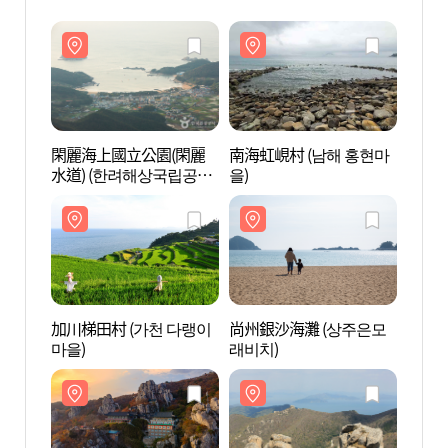
閑麗海上國立公園(閑麗
南海虹峴村 (남해 홍현마
閑麗
水道) (한려해상국립공원
을)
水道)
(한려수도))
(한려
加川梯田村 (가천 다랭이
尚州銀沙海灘 (상주은모
加川梯
마을)
래비치)
마을)