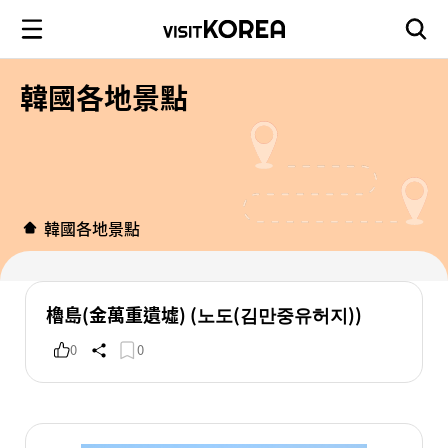
韓國各地景點
韓國各地景點
櫓島(金萬重遺墟) (노도(김만중유허지))
0
0