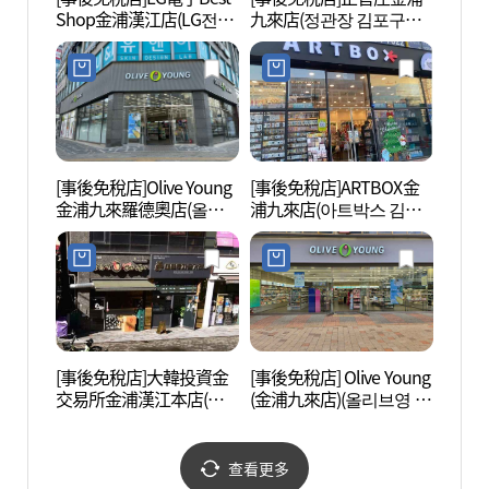
Shop金浦漢江店(LG전자
九來店(정관장 김포구래
광장)
베스트샵 김포한강점)
점)
[事後免稅店]Olive Young
[事後免稅店]ARTBOX金
廣城堡
金浦九來羅德奧店(올리
浦九來店(아트박스 김포
브영 김포구래로데오점)
구래점)
[事後免稅店]大韓投資金
[事後免稅店] Olive Young
智慧之
交易所金浦漢江本店(대
(金浦九來店)(올리브영 김
한투자금거래소 김포한
포구래점)
강본점)
查看更多