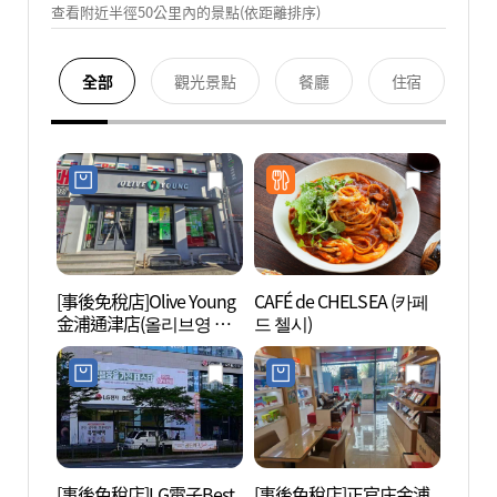
查看附近半徑50公里內的景點(依距離排序)
全部
觀光景點
餐廳
住宿
[事後免稅店]Olive Young
CAFÉ de CHELSEA (카페
漢江中
金浦通津店(올리브영 김
드 첼시)
공원)
포통진점)
[事後免稅店]LG電子Best
[事後免稅店]正官庄金浦
Lave