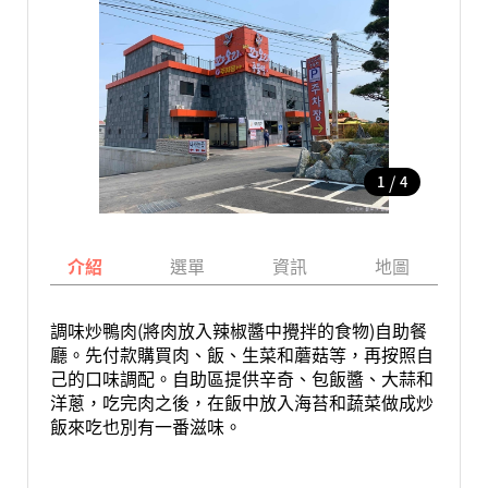
/
1
4
介紹
選單
資訊
地圖
調味炒鴨肉(將肉放入辣椒醬中攪拌的食物)自助餐
廳。先付款購買肉、飯、生菜和蘑菇等，再按照自
己的口味調配。自助區提供辛奇、包飯醬、大蒜和
洋蔥，吃完肉之後，在飯中放入海苔和蔬菜做成炒
飯來吃也別有一番滋味。