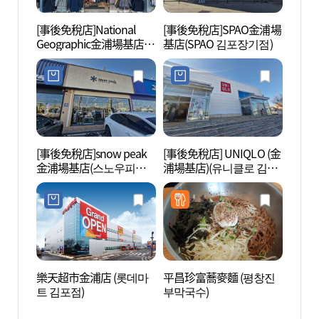
[事後免稅店]National
[事後免稅店]SPAO金浦場
金浦藝
Geographic金浦場基店
基店(SPAO 김포장기점)
리지)
(내셔널지오그래픽 김포
장기점)
[事後免稅店]snow peak
[事後免稅店] UNIQLO (金
仁川黔
金浦場基店(스노우피크
浦場基店)(유니클로 김포
천 검
김포장기점)
장기점)
樂天超市金浦店 (롯데마
平昌珍富蕎麥麵 (평창진
智慧之
트 김포점)
부막국수)