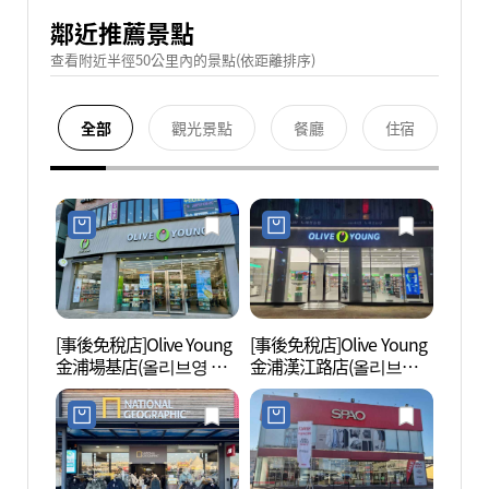
鄰近推薦景點
查看附近半徑50公里內的景點(依距離排序)
全部
觀光景點
餐廳
住宿
[事後免稅店]Olive Young
[事後免稅店]Olive Young
漢江中
金浦場基店(올리브영 김
金浦漢江路店(올리브영
공원)
포장기점)
김포한강로점)