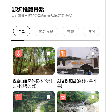
鄰近推薦景點
查看附近半徑50公里內的景點(依距離排序)
全部
觀光景點
餐廳
住宿
祝靈山自然休養林 (축령
銀杏樹花園 (은행나무가
祝靈山
산자연휴양림)
든)
산자연