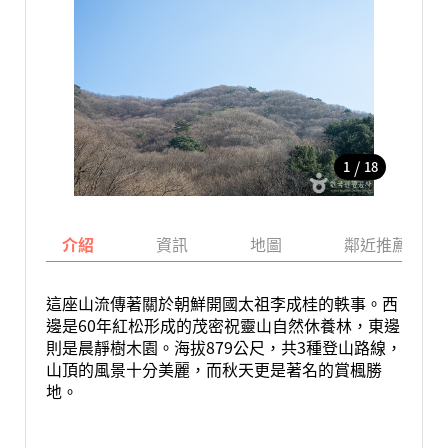
/
1
18
介紹
資訊
地圖
鄰近推薦景點
這座山流傳著關於朝鮮開國太祖李成桂的軼事。西
邊是60年紅松形成的茂密祝靈山自然休養林，東邊
則是晨靜樹木園。海拔879公尺，共3種登山路線，
山頂的風景十分美麗，而秋天更是著名的賞楓勝
地。