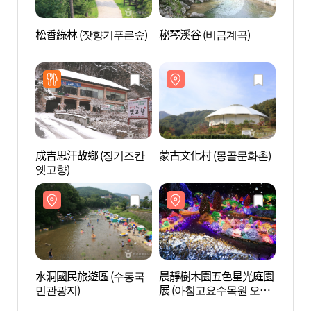
松香綠林 (잣향기푸른숲)
秘琴溪谷 (비금계곡)
秘琴溪
成吉思汗故鄉 (징기즈칸
蒙古文化村 (몽골문화촌)
水洞國
옛고향)
민관광
水洞國民旅遊區 (수동국
晨靜樹木園五色星光庭園
炊翁藝
민관광지)
展 (아침고요수목원 오색
별빛정원전)