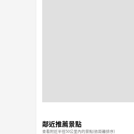
鄰近推薦景點
查看附近半徑50公里內的景點(依距離排序)