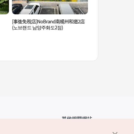
[事後免稅店]NoBrand南楊州和道2店
晨靜樹木園 (아침고
(노브랜드 남양주화도2점)
其他相關網站
韓國觀光公社介紹