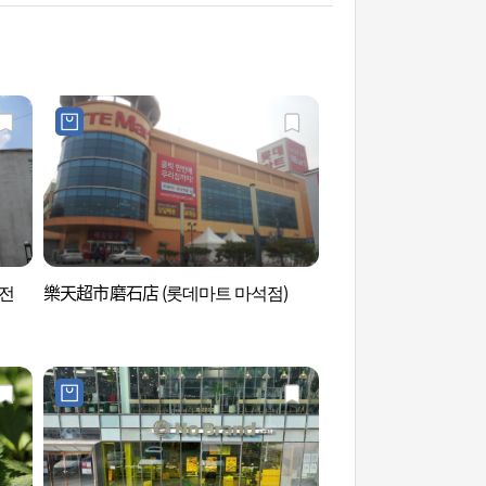
전
樂天超市磨石店 (롯데마트 마석점)
天摩山郡立公園 (천