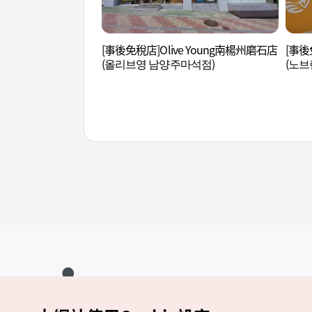
[事後免稅店]Olive Young南楊州磨石店
[事後
(올리브영 남양주마석점)
(노브