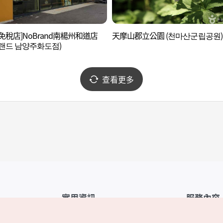
免稅店]NoBrand南楊州和道店
天摩山郡立公園 (천마산군립공원)
랜드 남양주화도점)
查看更多
實用資訊
服務內容
韓國觀光公社APP
服務條款