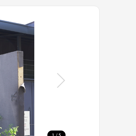
/
1
5