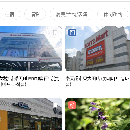
住宿
購物
慶典/活動/表演
休閒運動
免稅店] 樂天Hi-Mart (磨石店)(롯
樂天超市東大田店 (롯데마트 동대
마트 마석점)
점)