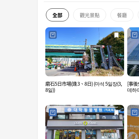
全部
觀光景點
餐廳
磨石5日市場(逢3、8日) (마석 5일장(3,
[事後
8일))
데하이