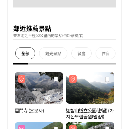
鄰近推薦景點
查看附近半徑50公里內的景點(依距離排序)
全部
觀光景點
餐廳
住宿
雲門寺 (운문사)
迦智山道立公園(密陽) (가
雲門寺
지산도립공원(밀양))