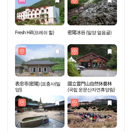
Fresh Hill(프레쉬 힐)
密陽冰谷 (밀양 얼음골)
密陽冰
表忠寺(密陽) (표충사(밀
國立雲門山自然休養林
國立
양))
(국립 운문산자연휴양림)
(국립