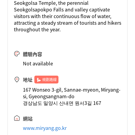
Seokgolsa Temple, the perennial
Seokgolsapokpo Falls and valley captivate
visitors with their continuous flow of water,
attracting a steady stream of tourists and hikers
throughout the year.
體驗內容
Not available
地址
規劃路線
167 Wonseo 3-gil, Sannae-myeon, Miryang-
si, Gyeongsangnam-do
경상남도 밀양시 산내면 원서3길 167
網站
www.miryang.go.kr