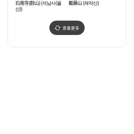
石南寺(蔚山) (석남사(울
載藥山 (재약산)
載藥山
산))
查看更多