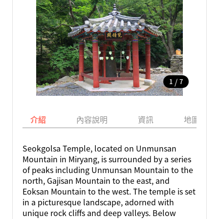
/
1
7
介紹
內容說明
資訊
地圖
Seokgolsa Temple, located on Unmunsan
Mountain in Miryang, is surrounded by a series
of peaks including Unmunsan Mountain to the
north, Gajisan Mountain to the east, and
Eoksan Mountain to the west. The temple is set
in a picturesque landscape, adorned with
unique rock cliffs and deep valleys. Below