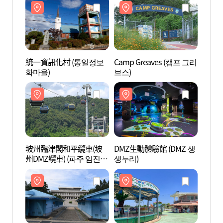
統一資訊化村 (통일정보
Camp Greaves (캠프 그리
統一資
화마을)
브스)
화마을
坡州臨津閣和平纜車(坡
DMZ生動體驗館 (DMZ 생
坡州
州DMZ纜車) (파주 임진각
생누리)
州DM
평화곤돌라(파주 DMZ 곤
평화곤
돌라))
돌라))