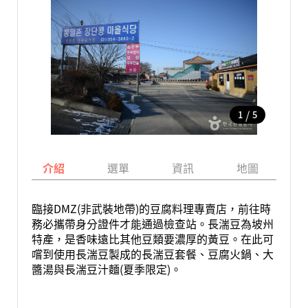
/
1
5
介紹
選單
資訊
地圖
臨接DMZ(非武裝地帶)的豆腐料理專賣店，前往時
務必攜帶身分證件才能通過檢查站。長湍豆為坡州
特產，是香味遠比其他豆類要濃厚的黃豆。在此可
嚐到使用長湍豆製成的長湍豆套餐、豆腐火鍋、大
醬湯與長湍豆汁麵(夏季限定)。