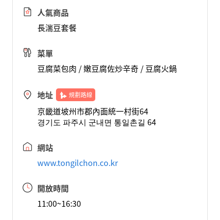
人氣商品
長湍豆套餐
菜單
豆腐菜包肉 / 嫩豆腐佐炒辛奇 / 豆腐火鍋
地址
規劃路線
京畿道坡州市郡內面統一村街64
경기도 파주시 군내면 통일촌길 64
網站
www.tongilchon.co.kr
開放時間
11:00~16:30