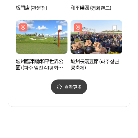
板門店 (판문점)
和平樂園 (평화랜드)
板門店
坡州臨津閣(和平世界公
坡州長湍豆節 (파주장단
坡州
園) (파주 임진각(평화누
콩축제)
園) 
리공원))
리공원
查看更多