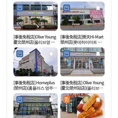
[事後免稅店]Olive Young
[事後免稅店]樂天Hi-Mart
榮州水
慶北榮州店(올리브영 경
榮州店(롯데하이마트 영
을)
북영주점)
주점)
[事後免稅店] Homeplus
[事後免稅店] Olive Young
紹修書
(榮州店)(홈플러스 영주
(慶北榮州站店)(올리브영
文化遺
점)
경북영주역점)
네스코