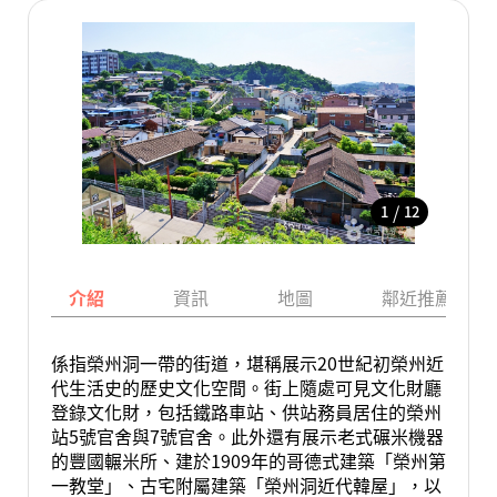
/
1
12
介紹
資訊
地圖
鄰近推薦景點
係指榮州洞一帶的街道，堪稱展示20世紀初榮州近
代生活史的歷史文化空間。街上隨處可見文化財廳
登錄文化財，包括鐵路車站、供站務員居住的榮州
站5號官舍與7號官舍。此外還有展示老式碾米機器
的豐國輾米所、建於1909年的哥德式建築「榮州第
一教堂」、古宅附屬建築「榮州洞近代韓屋」，以