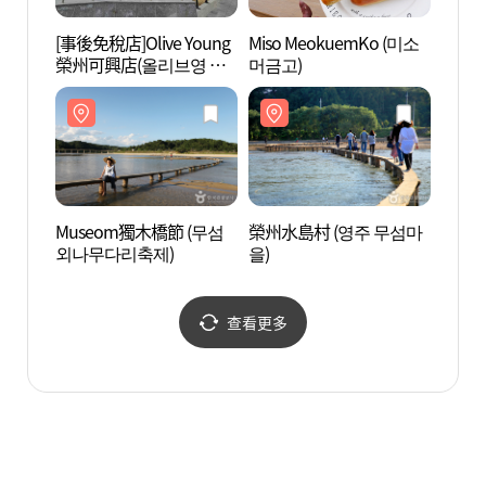
[事後免稅店]Olive Young
Miso MeokuemKo (미소
順興鄉
榮州可興店(올리브영 영
머금고)
주가흥점)
Museom獨木橋節 (무섬
榮州水島村 (영주 무섬마
竹溪九
외나무다리축제)
을)
查看更多