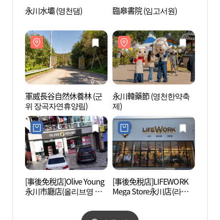
永川水壩 (영천댐)
臨皋書院 (임고서원)
永川水
軍威長谷自然休養林 (군
永川韓藥節 (영천한약축
軍威長
위 장곡자연휴양림)
제)
위 장
[事後免稅店]Olive Young
[事後免稅店]LIFEWORK
獨樂堂
永川市廳店(올리브영 영
Mega Store永川店(라이
천시청점)
프워크 메가스토어 영천
점)