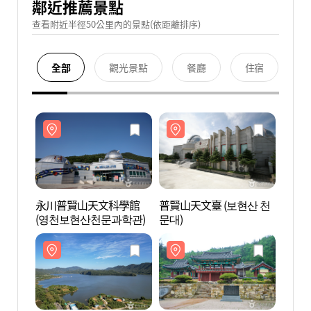
鄰近推薦景點
查看附近半徑50公里內的景點(依距離排序)
全部
觀光景點
餐廳
住宿
永川普賢山天文科學館
普賢山天文臺 (보현산 천
永川
(영천보현산천문과학관)
문대)
(영천