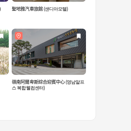
)
聖地雅汽車旅館 (샌디아모텔)
通度Fantasia (통
嶺南阿爾卑斯綜合迎賓中心 (영남알프
國立神佛山瀑布自然休
스 복합웰컴센터)
산폭포자연휴양림)