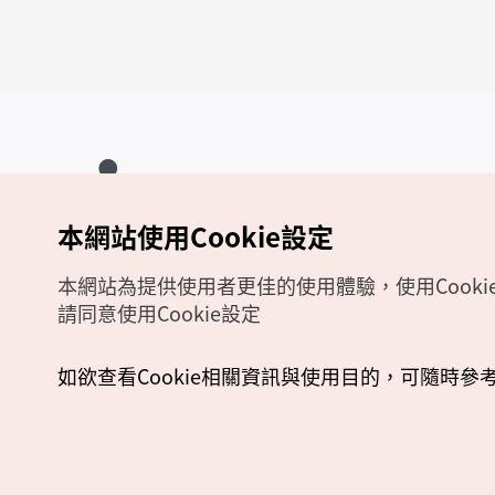
本網站使用Cookie設定
Copyrights (c) 韓國觀光公社版權所有
如有相關疑問或建議，歡迎來信至
官方信箱
chinese_big5@knto.or.kr
本網站為提供使用者更佳的使用體驗，使用Cooki
請同意使用Cookie設定
如欲查看Cookie相關資訊與使用目的，可隨時參