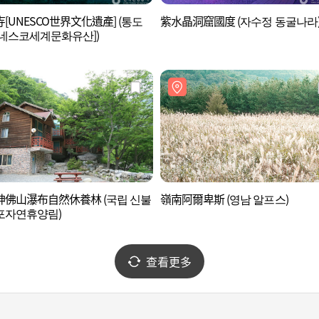
[UNESCO世界文化遺產] (통도
紫水晶洞窟國度 (자수정 동굴나라
네스코세계문화유산])
神佛山瀑布自然休養林 (국립 신불
嶺南阿爾卑斯 (영남 알프스)
포자연휴양림)
查看更多