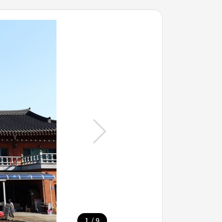
/
1
9