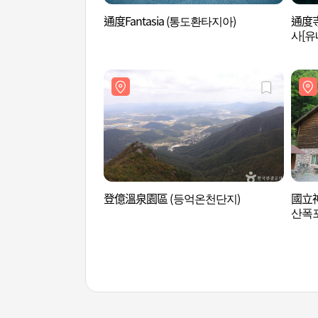
通度Fantasia (통도환타지아)
通度寺
사[유
登億溫泉園區 (등억온천단지)
國立
산폭