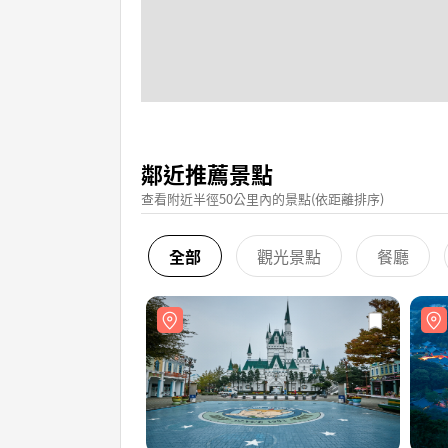
鄰近推薦景點
查看附近半徑50公里內的景點(依距離排序)
全部
觀光景點
餐廳