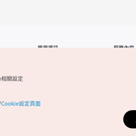
實用資訊
服務內容
韓國觀光公社APP
服務條款
1330韓國旅遊諮詢翻譯熱線
FAQ
e相關設定
韓國旅遊地圖
個人資訊保
電子書
Cookie 設
Odii
Cookie政策
考
Cookie設定頁面
位置資訊服
個人位置資