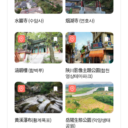
水巖寺 (수암사)
烟湖寺 (연호사)
水巖寺
涵碧樓 (함벽루)
陜川影像主題公園(합천
涵碧樓
영상테마파크)
黃溪瀑布(황계폭포)
岳陽生態公園 (악양생태
黃溪瀑
공원)