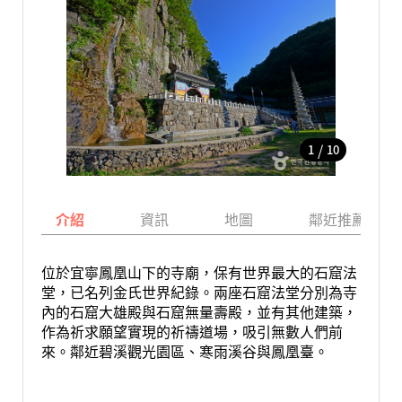
/
1
10
介紹
資訊
地圖
鄰近推薦景點
位於宜寧鳳凰山下的寺廟，保有世界最大的石窟法
堂，已名列金氏世界紀錄。兩座石窟法堂分別為寺
內的石窟大雄殿與石窟無量壽殿，並有其他建築，
作為祈求願望實現的祈禱道場，吸引無數人們前
來。鄰近碧溪觀光園區、寒雨溪谷與鳳凰臺。