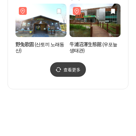
野兔歌園 (산토끼 노래동
牛浦沼澤生態館 (우포늪
野兔歌
산)
생태관)
산)
查看更多