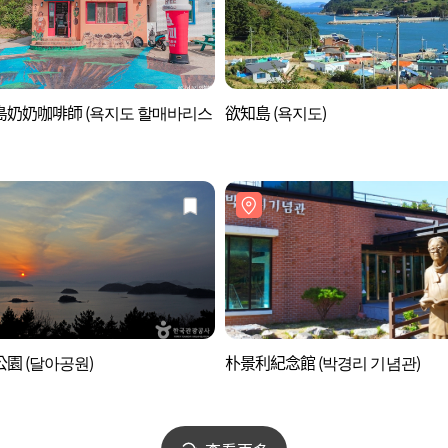
島奶奶咖啡師 (욕지도 할매바리스
欲知島 (욕지도)
園 (달아공원)
朴景利紀念館 (박경리 기념관)