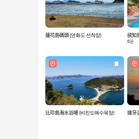
蓮花島碼頭 (연화도 선착장)
欲知
타)
比珍島海水浴場 (비진도해수욕장)
達牙公