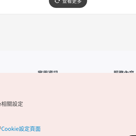
查看更多
實用資訊
服務內容
韓國觀光公社APP
服務條款
1330韓國旅遊諮詢翻譯熱線
FAQ
e相關設定
韓國旅遊地圖
個人資訊保
電子書
Cookie 設
Odii
Cookie政策
考
Cookie設定頁面
位置資訊服