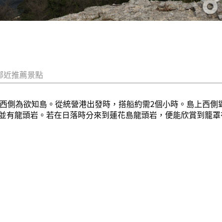
鄰近推薦景點
西側為欲知島。從統營港出發時，搭船約需2個小時。島上西側聳立
並有龍頭岩。若在日落時分來到蓮花島龍頭岩，便能欣賞到籠罩