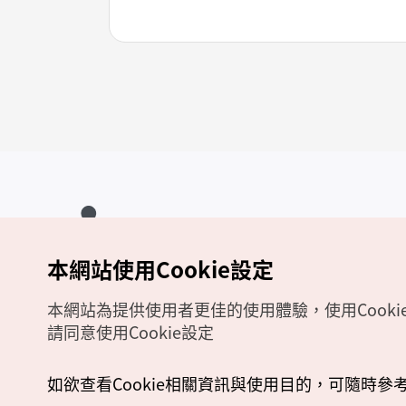
本網站使用Cookie設定
Copyrights (c) 韓國觀光公社版權所有
如有相關疑問或建議，歡迎來信至
官方信箱
chinese_big5@knto.or.kr
本網站為提供使用者更佳的使用體驗，使用Cooki
請同意使用Cookie設定
如欲查看Cookie相關資訊與使用目的，可隨時參