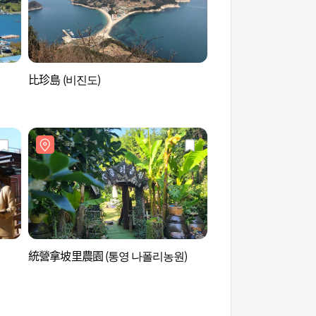
比珍島 (비진도)
欲知島 (욕지도)
統營拿坡里農園 (통영 나폴리농원)
朴景利紀念館 (박경리