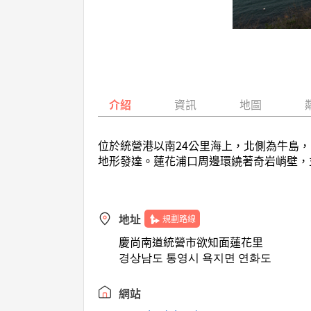
介紹
資訊
地圖
位於統營港以南24公里海上，北側為牛島，
地形發達。蓮花浦口周邊環繞著奇岩峭壁，
地址
規劃路線
慶尚南道統營市欲知面蓮花里
경상남도 통영시 욕지면 연화도
網站