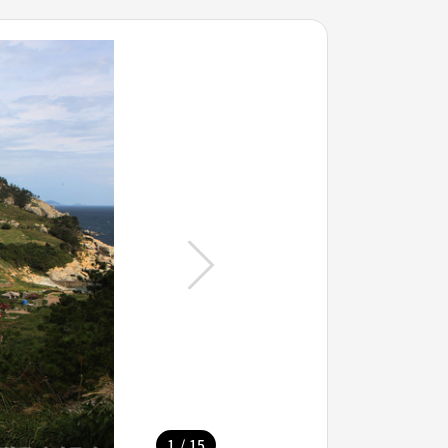
/
1
15