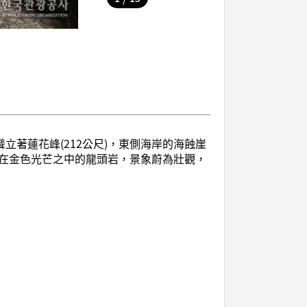
著蓮花峰(212公尺)，東側海岸的海蝕崖
在金色光芒之中的龍頭岩，景象蔚為壯觀，