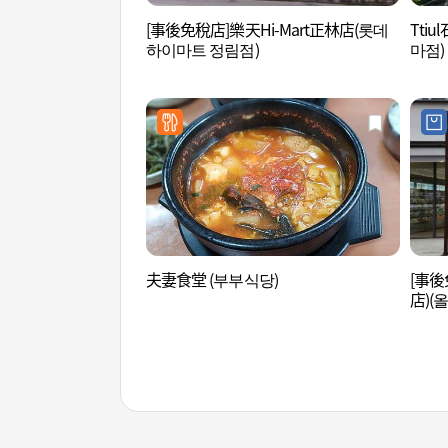
[事後免稅店]樂天Hi-Mart正林店(롯데
Tti
하이마트 정림점)
마점)
夫妻食堂 (부부식당)
[事後免
店)(