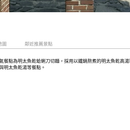
地圖
鄰近推薦景點
氣餐點為明太魚乾蛤蜊刀切麵，採用以鐵鍋熬煮的明太魚乾高湯
與明太魚乾湯等餐點。