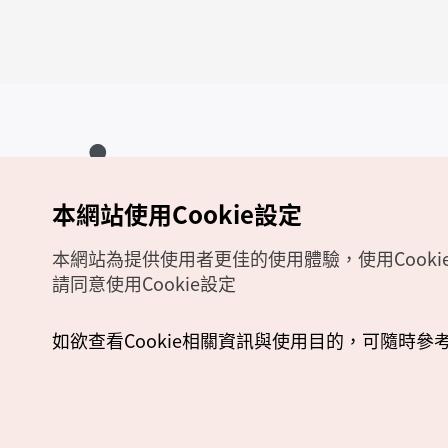
本網站使用Cookie設定
Copyrights (c) 韓國觀光公社版權所有
如有相關疑問或建議，歡迎來信至
官方信箱
chinese_big5@knto.or.kr
本網站為提供使用者更佳的使用體驗，使用Cooki
請同意使用Cookie設定
如欲查看Cookie相關資訊與使用目的，可隨時參