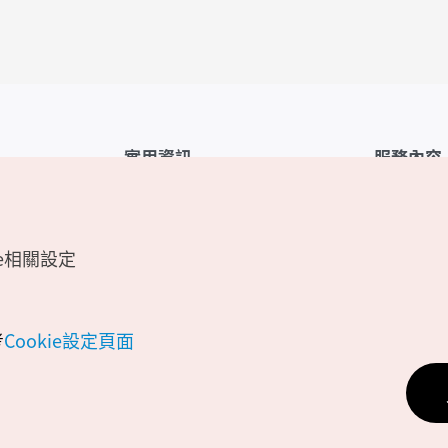
實用資訊
服務內容
韓國觀光公社APP
服務條款
1330韓國旅遊諮詢翻譯熱線
FAQ
e相關設定
韓國旅遊地圖
個人資訊保
電子書
Cookie 設
Odii
Cookie政策
考
Cookie設定頁面
位置資訊服
個人位置資