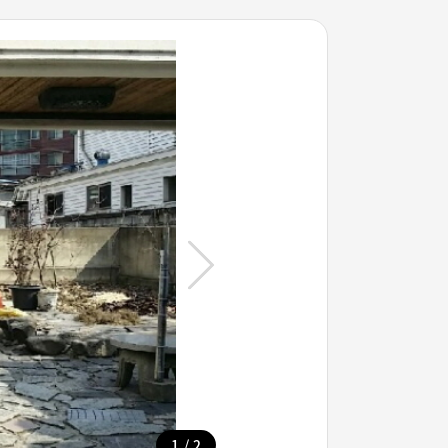
/
1
2