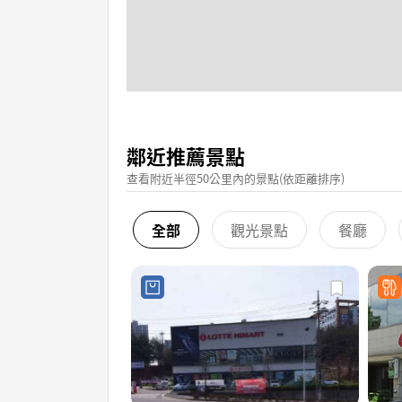
鄰近推薦景點
查看附近半徑50公里內的景點(依距離排序)
全部
觀光景點
餐廳