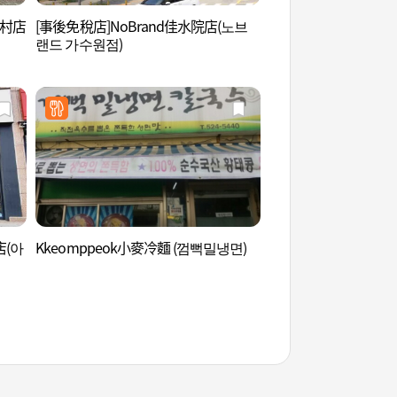
綠村店
[事後免稅店]NoBrand佳水院店(노브
根基公園 (뿌리공원)
랜드 가수원점)
店(아
Kkeomppeok小麥冷麵 (껌뻑밀냉면)
鎮岑鄉校 (진잠향교)