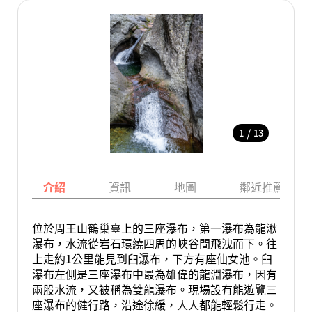
/
1
13
介紹
資訊
地圖
鄰近推薦景點
位於周王山鶴巢臺上的三座瀑布，第一瀑布為龍湫
瀑布，水流從岩石環繞四周的峽谷間飛洩而下。往
上走約1公里能見到臼瀑布，下方有座仙女池。臼
瀑布左側是三座瀑布中最為雄偉的龍淵瀑布，因有
兩股水流，又被稱為雙龍瀑布。現場設有能遊覽三
座瀑布的健行路，沿途徐緩，人人都能輕鬆行走。