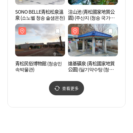
SONO BELLE青松松泉溫
注山池 (青松國家地質公
青松民
泉 (소노벨 청송 솔샘온천)
園) (주산지 (청송 국가지
속박물
질공원))
青松民俗博物館 (청송민
達基礦泉 (青松國家地質
青松白
속박물관)
公園) (달기약수탕 (청송
작나무
국가지질공원))
查看更多