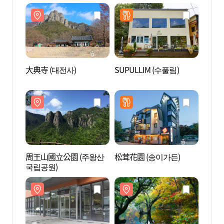
大典寺 (대전사)
SUPULLIM (수풀림)
大典寺
周王山國立公園 (주왕산
松茸花園 (송이가든)
SON
국립공원)
泉 (