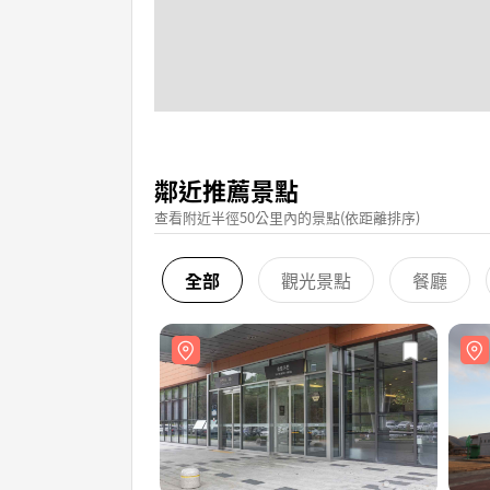
鄰近推薦景點
查看附近半徑50公里內的景點(依距離排序)
全部
觀光景點
餐廳