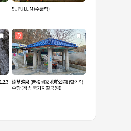
SUPULLIM (수풀림)
SONO BELLE青松
송 솔샘온천)
2.3
達基礦泉 (青松國家地質公園) (달기약
周王山第一、二、三瀑布
수탕 (청송 국가지질공원))
폭포)