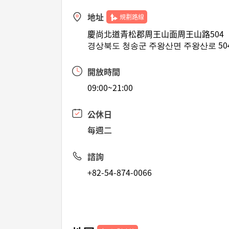
地址
規劃路線
慶尚北道青松郡周王山面周王山路504
경상북도 청송군 주왕산면 주왕산로 50
開放時間
09:00~21:00
公休日
每週二
諮詢
+82-54-874-0066