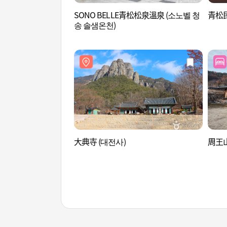
SONO BELLE青松松泉溫泉 (소노벨 청
青松
송 솔샘온천)
大典寺 (대전사)
周王