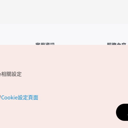
實用資訊
服務內容
韓國觀光公社APP
服務條款
1330韓國旅遊諮詢翻譯熱線
FAQ
e相關設定
韓國旅遊地圖
個人資訊保
電子書
Cookie 設
Odii
Cookie政策
考
Cookie設定頁面
位置資訊服
個人位置資