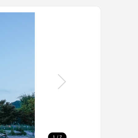
/
1
7