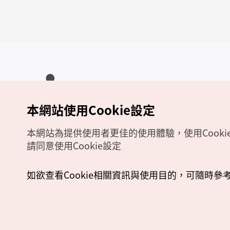
本網站使用Cookie設定
Copyrights (c) 韓國觀光公社版權所有
如有相關疑問或建議，歡迎來信至
官方信箱
chinese_big5@knto.or.kr
本網站為提供使用者更佳的使用體驗，使用Cooki
請同意使用Cookie設定
如欲查看Cookie相關資訊與使用目的，可隨時參