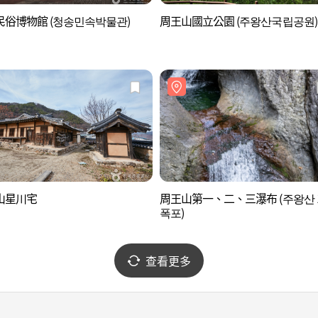
民俗博物館 (청송민속박물관)
周王山國立公園 (주왕산국립공원)
山星川宅
周王山第一、二、三瀑布 (주왕산 1.
폭포)
查看更多