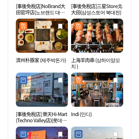
[事後免稅店]NoBrand大
[事後免稅店]三星Store北
大田寵
田官坪店(노브랜드 대전
大田(삼성스토어 북대전)
동물공
관평점)
濟州朴豚家 (제주박돈가)
上海羊肉串 (상하이양꼬
大田E
치 )
엑스
[事後免稅店] 樂天Hi-Mart
Indi (인디)
大田貿
(Techno Valley店)(롯데하
역전시
이마트 테크노밸리점)