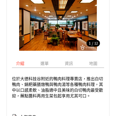
/
1
12
介紹
選單
資訊
地圖
位於大德科技谷附近的鴨肉料理專賣店，推出白切
鴨肉、鍋粑藥膳燉鴨與鴨肉湯等各種鴨肉料理，其
中以口感柔軟、油脂適中且美味的白切鴨肉最受歡
迎，蘸點醬料再用生菜包起享用尤其可口。