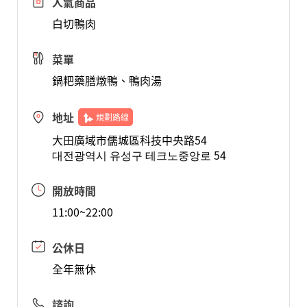
人氣商品
白切鴨肉
菜單
鍋粑藥膳燉鴨、鴨肉湯
地址
規劃路線
大田廣域市儒城區科技中央路54
대전광역시 유성구 테크노중앙로 54
開放時間
11:00~22:00
公休日
全年無休
諮詢