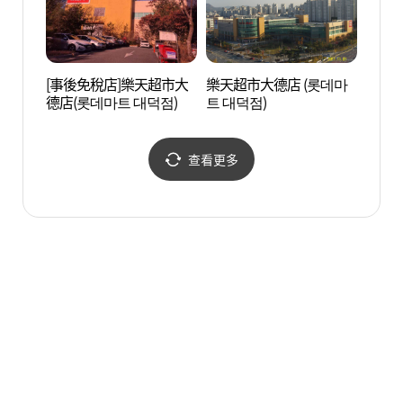
[事後免稅店]樂天超市大
樂天超市大德店 (롯데마
壯洞森
德店(롯데마트 대덕점)
트 대덕점)
욕장)
查看更多