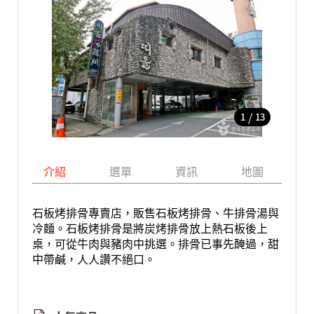
/
1
13
介紹
選單
資訊
地圖
石板烤排骨專賣店，販售石板烤排骨、牛排骨湯與
冷麵。石板烤排骨是將炭烤排骨放上熱石板後上
桌，可從牛肉與豬肉中挑選。排骨已事先醃過，甜
中帶鹹，人人讚不絕口。