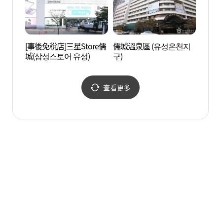
[事後免稅店]三星Store儒
儒城溫泉區 (유성온천지
大田市
城(삼성스토어 유성)
구)
민천문
查看更多