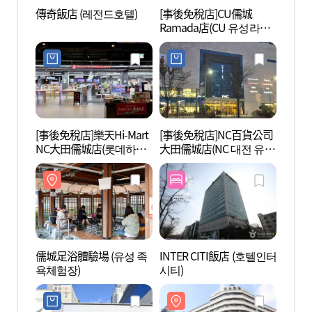
傳奇飯店 (레전드호텔)
[事後免稅店]CU儒城
儒城足
Ramada店(CU 유성라마
욕체험
다점)
[事後免稅店]樂天Hi-Mart
[事後免稅店]NC百貨公司
裕林公
NC大田儒城店(롯데하이
大田儒城店(NC 대전 유성
마트 NC 대전 유성점)
점)
儒城足浴體驗場 (유성 족
INTER CITI飯店 (호텔인터
大田歷
욕체험장)
시티)
사박물