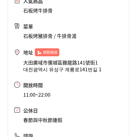
人氣商品
石板烤牛排骨
菜單
石板烤豬排骨 / 牛排骨湯
地址
規劃路線
大田廣域市儒城區雞龍路141號街1
대전광역시 유성구 계룡로141번길 1
開放時間
11:00~22:00
公休日
春節與中秋節連假
諮詢