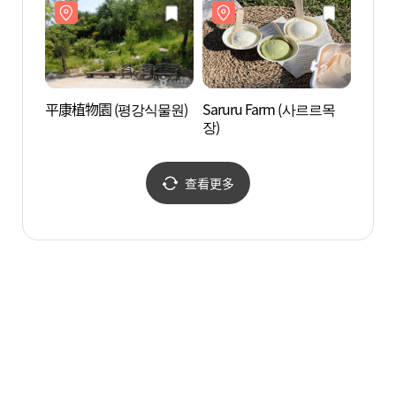
산정호수 안시 온천사우
나)
平康植物園 (평강식물원)
Saruru Farm (사르르목
Saru
장)
장)
查看更多