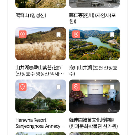
鳴聲山 (명성산)
慈仁寺(抱川) (자인사(포
鳴聲山
천))
山井湖鳴聲山紫芒花節
抱川山井湖 (포천 산정호
抱川山
(산정호수 명성산 억새꽃
수)
수)
축제)
Hanwha Resort
韓佳園韓菓文化博物館
韓佳
Sanjeonghosu Annecy
(한과문화박물관 한가원)
(한과
Hot Spring (한화리조트