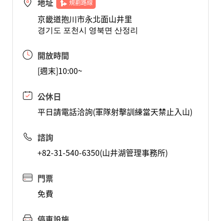
地址
規劃路線
京畿道抱川市永北面山井里
경기도 포천시 영북면 산정리
開放時間
[週末]10:00~
公休日
平日請電話洽詢(軍隊射擊訓練當天禁止入山)
諮詢
+82-31-540-6350(山井湖管理事務所)
門票
免費
停車設施