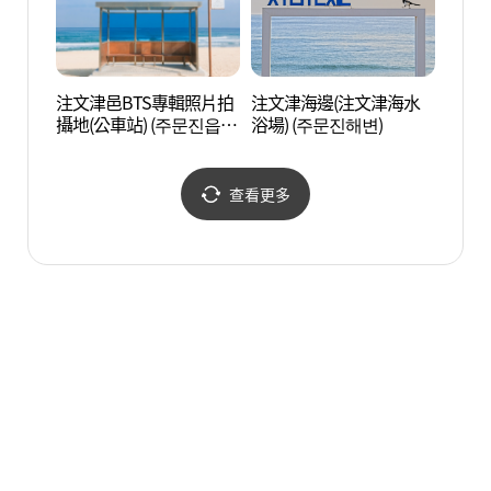
注文津邑BTS專輯照片拍
注文津海邊(注文津海水
注文
攝地(公車站) (주문진읍
浴場) (주문진해변)
浴場)
BTS 앨범사진 촬영지 (버
스정류장))
查看更多