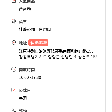
人氣商品
蕎麥麵
菜單
拌蕎麥麵、白切肉
地址
規劃路線
江原特別自治道襄陽郡縣南面和尚川路155
강원특별자치도 양양군 현남면 화상천로 155
開放時間
10:00~17:30
公休日
每週一
諮詢