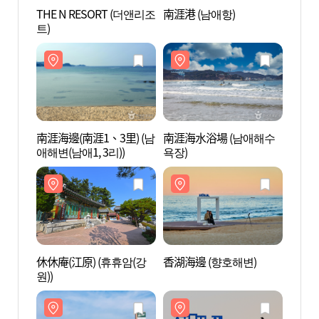
THE N RESORT (더앤리조
南涯港 (남애항)
南涯港
트)
南涯海邊(南涯1、3里) (남
南涯海水浴場 (남애해수
南涯海
애해변(남애1, 3리))
욕장)
욕장)
休休庵(江原) (휴휴암(강
香湖海邊 (향호해변)
香湖海
원))