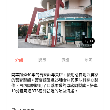
/
1
13
介紹
選單
資訊
地圖
開業超過40年的蕎麥麵專賣店，使用購自附近農家
的蕎麥製麵。蕎麥麵嚴選25種食材與調味料精心製
作，白切肉則選用了口感柔嫩的母豬肉製成。搭車
10分鐘可達BTS曾到訪過的項湖海邊。