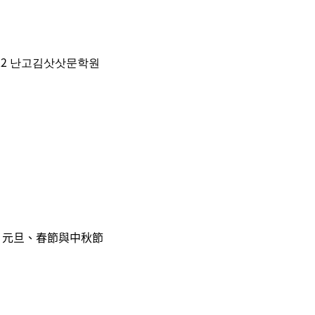
22 난고김삿삿문학원
、元旦、春節與中秋節