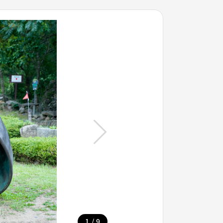
/
1
9