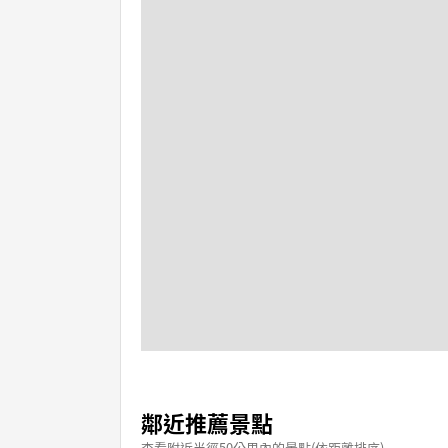
鄰近推薦景點
查看附近半徑50公里內的景點(依距離排序)