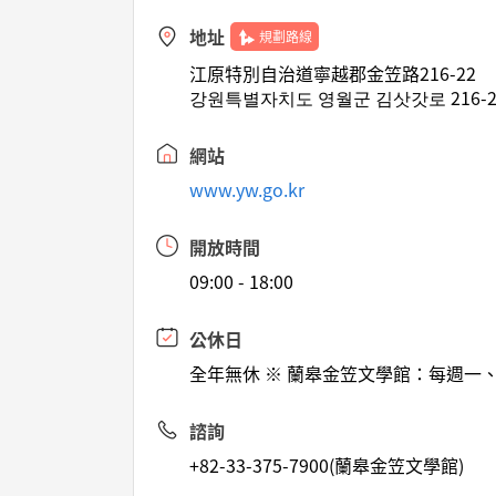
地址
規劃路線
江原特別自治道寧越郡金笠路216-22
강원특별자치도 영월군 김삿갓로 216-
網站
www.yw.go.kr
開放時間
09:00 - 18:00
公休日
全年無休 ※ 蘭皋金笠文學館：每週一
諮詢
+82-33-375-7900(蘭皋金笠文學館)