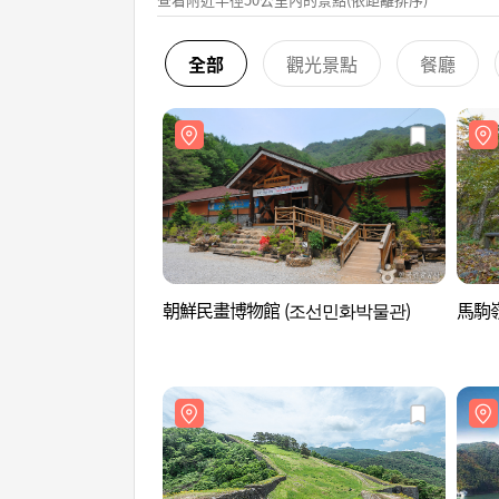
全部
觀光景點
餐廳
朝鮮民畫博物館 (조선민화박물관)
馬駒嶺