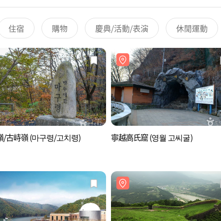
住宿
購物
慶典/活動/表演
休閒運動
/古峙嶺 (마구령/고치령)
寧越高氏窟 (영월 고씨굴)