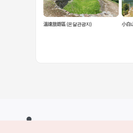
溫達旅遊區 (온달관광지)
小白