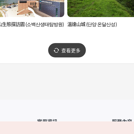
山生態探訪園 (소백산생태탐방원)
溫達山城 (단양 온달산성)
查看更多
實用資訊
服務內容