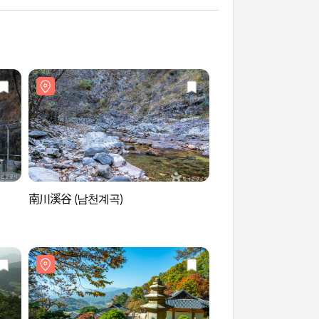
南川溪谷 (남천계곡)
朝鮮民畫博物館 (조