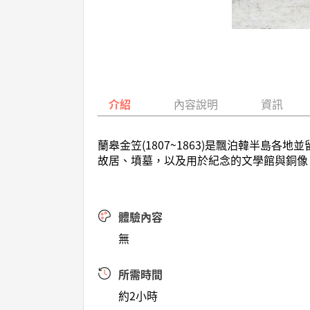
介紹
內容說明
資訊
蘭皋金笠(1807~1863)是飄泊韓半
故居、墳墓，以及用於紀念的文學館與銅像
體驗內容
無
所需時間
約2小時