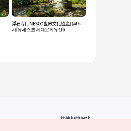
浮石寺[UNESCO世界文化遺產] (부석
溫達旅遊區 (온달관
사[유네스코 세계문화유산])
其他相關網站
韓國觀光公社介紹