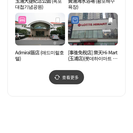
玉浦大捷紀念公園 (옥포
黃浦海水浴場 (황포해수
玉浦大
대첩기념공원)
욕장)
대첩기
Admiral飯店 (애드미럴호
[事後免稅店] 樂天Hi-Mart
菱浦港
텔)
(玉浦店)(롯데하이마트 옥
포점)
查看更多