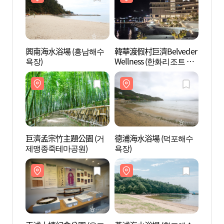
興南海水浴場 (흥남해수
韓華渡假村巨濟Belveder
興南海
욕장)
Wellness (한화리조트 거
욕장)
제 벨버디어 웰니스)
巨濟孟宗竹主題公園 (거
德浦海水浴場 (덕포해수
巨濟孟
제맹종죽테마공원)
욕장)
제맹