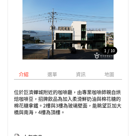
/
1
10
介紹
選單
資訊
地圖
位於巨濟蟬城附近的咖啡廳，由專業咖啡師親自烘
焙咖啡豆，招牌飲品為加入柔滑鮮奶油與棉花糖的
棉花糖拿鐵。2樓與3樓為玻璃壁面，能眺望巨加大
橋與南海，4樓為頂樓。