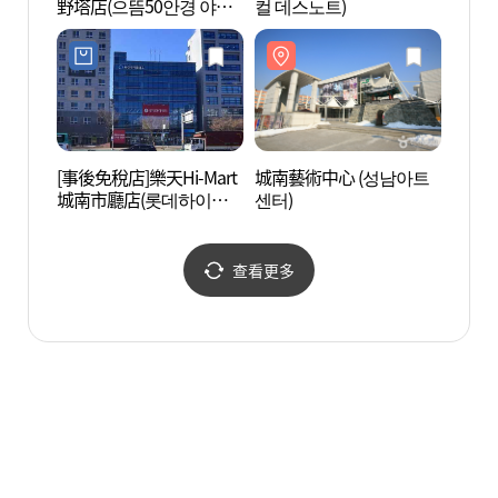
野塔店(으뜸50안경 야탑
컬 데스노트)
점)
[事後免稅店]樂天Hi-Mart
城南藝術中心 (성남아트
韓國
城南市廳店(롯데하이마
센터)
學學
트 성남시청점)
(한국
학학술
查看更多