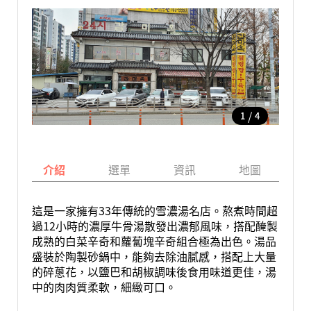
/
1
4
介紹
選單
資訊
地圖
這是一家擁有33年傳統的雪濃湯名店。熬煮時間超
過12小時的濃厚牛骨湯散發出濃郁風味，搭配醃製
成熟的白菜辛奇和蘿蔔塊辛奇組合極為出色。湯品
盛裝於陶製砂鍋中，能夠去除油膩感，搭配上大量
的碎蔥花，以鹽巴和胡椒調味後食用味道更佳，湯
中的肉肉質柔軟，細緻可口。