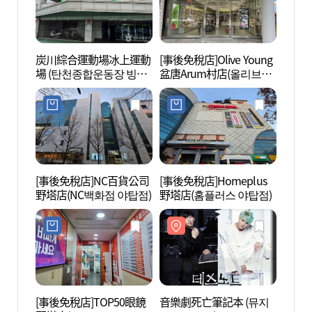
炭川綜合運動場冰上運動
[事後免稅店]Olive Young
城南藝
場 (탄천종합운동장 빙상
盆唐Arum村店(올리브영
센터)
장)
분당아름마을점)
[事後免稅店]NC百貨公司
[事後免稅店]Homeplus
韓國職
野塔店(NC백화점 야탑점)
野塔店(홈플러스 야탑점)
잡월드
[事後免稅店]TOP50眼鏡
音樂劇死亡筆記本 (뮤지
望京庵