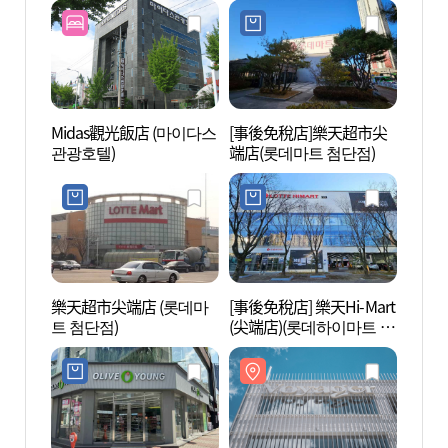
Midas觀光飯店 (마이다스
[事後免稅店]樂天超市尖
SY理
관광호텔)
端店(롯데마트 첨단점)
樂天超市尖端店 (롯데마
[事後免稅店] 樂天Hi-Mart
光州Fa
트 첨단점)
(尖端店)(롯데하이마트 첨
밀리랜
단점)