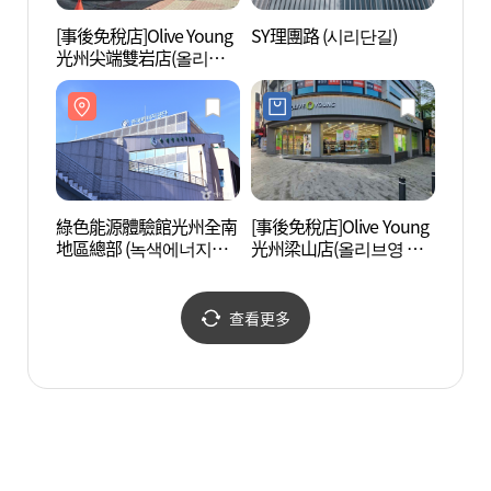
[事後免稅店]Olive Young
SY理團路 (시리단길)
休心庭
光州尖端雙岩店(올리브
영 광주첨단쌍암점)
綠色能源體驗館光州全南
[事後免稅店]Olive Young
國立光
地區總部 (녹색에너지체
光州梁山店(올리브영 광
주박물
험관 (광주전남지역본부))
주양산점)
查看更多