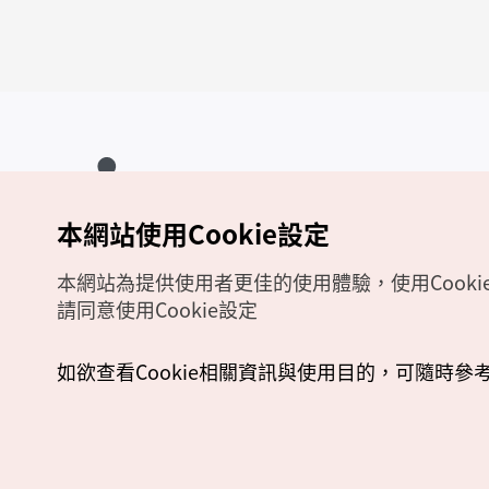
本網站使用Cookie設定
Copyrights (c) 韓國觀光公社版權所有
如有相關疑問或建議，歡迎來信至
官方信箱
chinese_big5@knto.or.kr
本網站為提供使用者更佳的使用體驗，使用Cooki
請同意使用Cookie設定
如欲查看Cookie相關資訊與使用目的，可隨時參