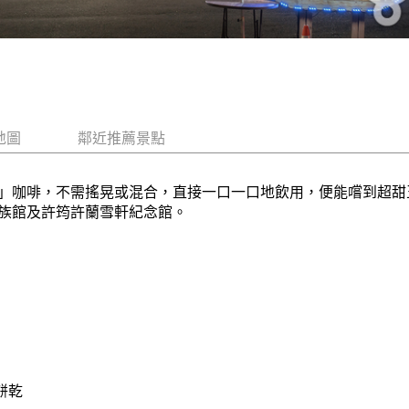
地圖
鄰近推薦景點
」咖啡，不需搖晃或混合，直接一口一口地飲用，便能嚐到超甜
浦水族館及許筠許蘭雪軒紀念館。
餅乾