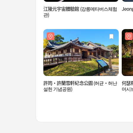
江陵元宇宙體驗館 (강릉메타버스체험
Jeon
관)
許筠·許蘭雪軒紀念公園 (허균·허난
何瑟
설헌 기념공원)
머시