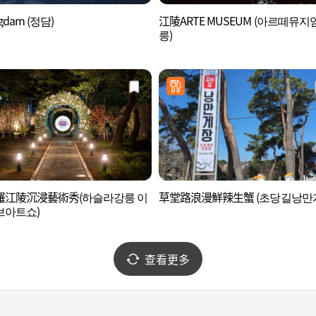
gdam (정담)
江陵ARTE MUSEUM (아르떼뮤지
릉)
羅江陵沉浸藝術秀(하슬라강릉 이
草堂路浪漫鮮辣生蟹 (초당길낭만
브아트쇼)
查看更多