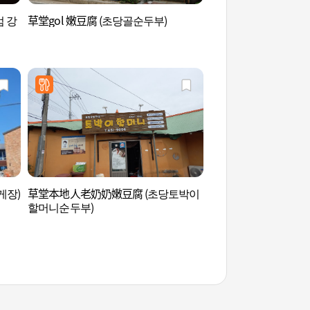
엄 강
草堂gol 嫩豆腐 (초당골순두부)
江陵元宇宙體驗館 
관)
게장)
草堂本地人老奶奶嫩豆腐 (초당토박이
草堂豆腐村 (초당두
할머니순두부)