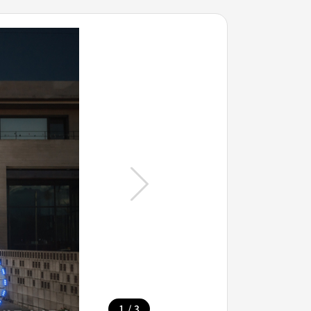
/
1
3