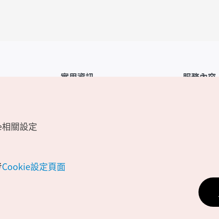
實用資訊
服務內容
韓國觀光公社APP
服務條款
1330韓國旅遊諮詢翻譯熱線
FAQ
e相關設定
韓國旅遊地圖
個人資訊保
電子書
Cookie 設
Odii
Cookie政策
考
Cookie設定頁面
位置資訊服
個人位置資