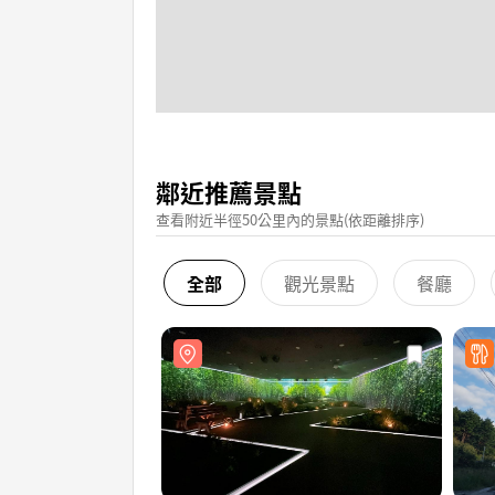
鄰近推薦景點
查看附近半徑50公里內的景點(依距離排序)
全部
觀光景點
餐廳