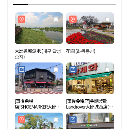
大邱達城濕地 (대구 달성
花園 (화원동산)
大邱達
습지)
습지)
[事後免稅
[事後免稅店]金剛製靴
沙門津
店]SHOEMARKER大邱城
Landrover大邱城西店(금
막촌)
西店(슈마커 대구성서점)
강제화 랜드로바 대구성
서점)