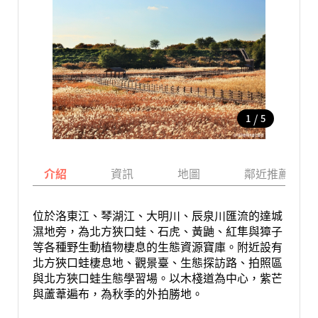
/
1
5
介紹
資訊
地圖
鄰近推薦景點
位於洛東江、琴湖江、大明川、辰泉川匯流的達城
濕地旁，為北方狹口蛙、石虎、黃鼬、紅隼與獐子
等各種野生動植物棲息的生態資源寶庫。附近設有
北方狹口蛙棲息地、觀景臺、生態探訪路、拍照區
與北方狹口蛙生態學習場。以木棧道為中心，紫芒
與蘆葦遍布，為秋季的外拍勝地。