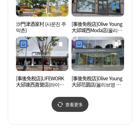
沙門津酒家村 (사문진 주
[事後免稅店]Olive Young
The
막촌)
大邱城西Moda店(올리브
문화관
영 대구성서모다점)
[事後免稅店]LIFEWORK
[事後免稅店]Olive Young
大邱樹
大邱達西直營店(라이프
大邱花園店(올리브영 대
워크 대구달서직영점)
구화원점)
查看更多