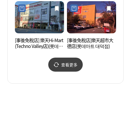
전관평점)
[事後免稅店] 樂天Hi-Mart
[事後免稅店]樂天超市大
壯洞森
(Techno Valley店)(롯데하
德店(롯데마트 대덕점)
욕장)
이마트 테크노밸리점)
查看更多