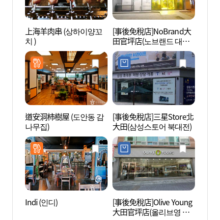
上海羊肉串 (상하이양꼬
[事後免稅店]NoBrand大
大田寵
치 )
田官坪店(노브랜드 대전
동물공
관평점)
道安洞柿樹屋 (도안동 감
[事後免稅店]三星Store北
大田E
나무집)
大田(삼성스토어 북대전)
엑스
Indi (인디)
[事後免稅店]Olive Young
大田貿
大田官坪店(올리브영 대
역전시