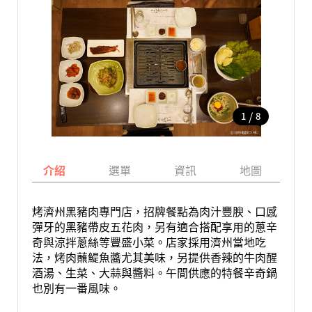
/
1
8
介紹
選單
資訊
地圖
烤濟州黑豬肉專門店，招牌餐點為肉汁豐腴、口感
彈牙的黑豬帶皮五花肉，另有適合搭配享用的蔥辛
奇與涼拌蔥絲等豐盛小菜。店家採用濟州當地吃
法，烤肉蘸鯷魚醬尤其美味，另提供香辣的牛肉醒
酒湯、生菜、大蒜與醬料。午間供應的特餐辛奇鍋
也別有一番風味。