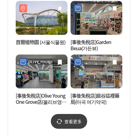
마곡나루역점)
데어린이식품체험관))
首爾植物園 (서울식물원)
[事後免稅店]Garden
許浚博
Beua(가든뷰)
[事後免稅店]Olive Young
[事後免稅店]麻谷這裡藥
龜巖公
One Grove店(올리브영 원
局(마곡 여기약국)
그로브점)
查看更多