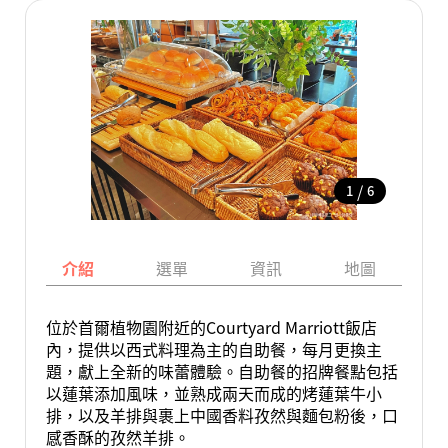
/
1
6
介紹
選單
資訊
地圖
位於首爾植物園附近的Courtyard Marriott飯店
內，提供以西式料理為主的自助餐，每月更換主
題，獻上全新的味蕾體驗。自助餐的招牌餐點包括
以蓮葉添加風味，並熟成兩天而成的烤蓮葉牛小
排，以及羊排與裹上中國香料孜然與麵包粉後，口
感香酥的孜然羊排。