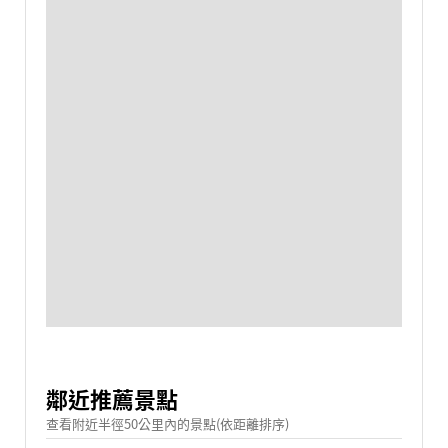
鄰近推薦景點
查看附近半徑50公里內的景點(依距離排序)