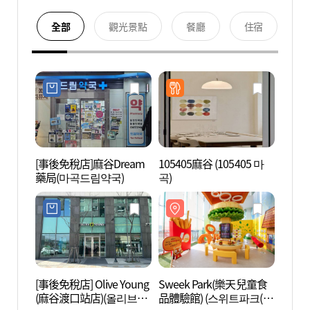
全部
觀光景點
餐廳
住宿
[事後免稅店]麻谷Dream
105405麻谷 (105405 마
Swee
藥局(마곡드림약국)
곡)
品體驗
데어린
[事後免稅店] Olive Young
Sweek Park(樂天兒童食
陽川鄉
(麻谷渡口站店)(올리브영
品體驗館) (스위트파크(롯