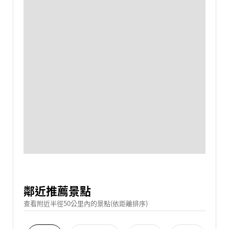
鄰近推薦景點
查看附近半徑50公里內的景點(依距離排序)