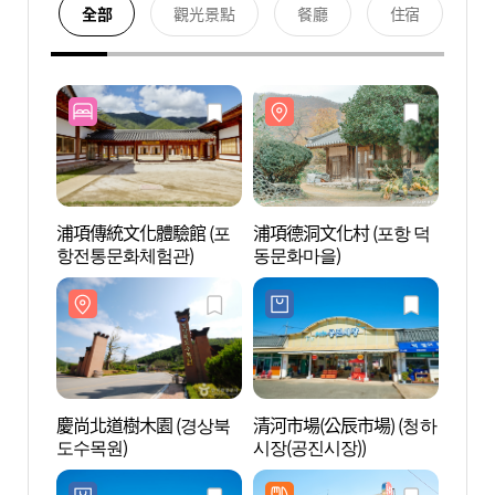
全部
觀光景點
餐廳
住宿
浦項傳統文化體驗館 (포
浦項德洞文化村 (포항 덕
浦項德
항전통문화체험관)
동문화마을)
동문화
慶尚北道樹木園 (경상북
清河市場(公辰市場) (청하
寶鏡寺
도수목원)
시장(공진시장))