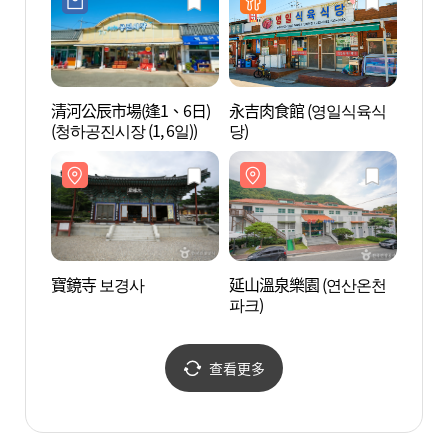
清河公辰市場(逢1、6日)
永吉肉食館 (영일식육식
獨樂堂
(청하공진시장 (1, 6일))
당)
寶鏡寺 보경사
延山溫泉樂園 (연산온천
青松
파크)
公園)
국가지
查看更多