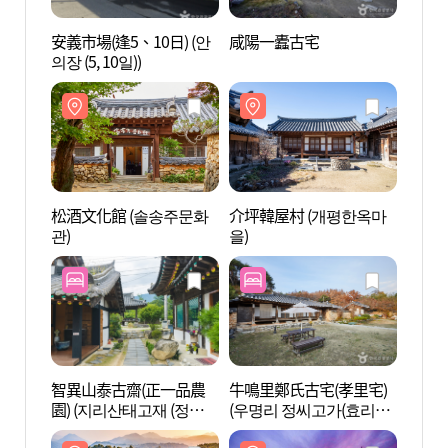
安義市場(逢5、10日) (안
咸陽一蠹古宅
松酒文
의장 (5, 10일))
관)
松酒文化館 (솔송주문화
介坪韓屋村 (개평한옥마
灆溪書
관)
을)
文化遺
네스코
智異山泰古齋(正一品農
牛鳴里鄭氏古宅(孝里宅)
咸陽大
園) (지리산태고재 (정일
(우명리 정씨고가(효리
대봉
품농원))
댁))