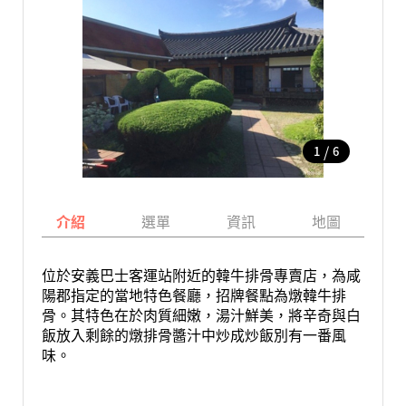
/
1
6
介紹
選單
資訊
地圖
位於安義巴士客運站附近的韓牛排骨專賣店，為咸
陽郡指定的當地特色餐廳，招牌餐點為燉韓牛排
骨。其特色在於肉質細嫩，湯汁鮮美，將辛奇與白
飯放入剩餘的燉排骨醬汁中炒成炒飯別有一番風
味。