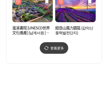
灆溪書院 [UNESCO世界
紺岳山風力園區 (감악산
居昌搜
文化遺產] (남계서원 [유
풍력발전단지)
네스코 세계문화유산])
查看更多