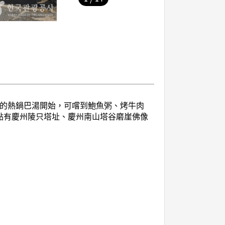
桌的熱鍋巴湯開始，可嚐到鮑魚粥、烤牛肉
點有慶州陵只塔址、慶州南山塔谷磨崖佛像