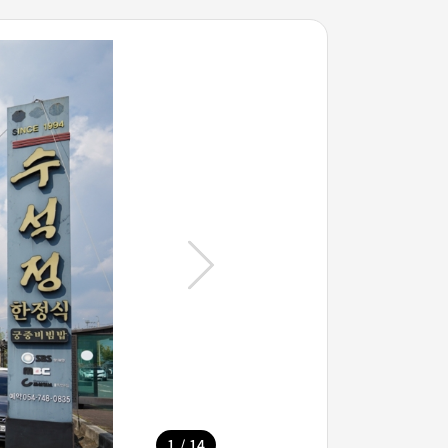
/
1
14