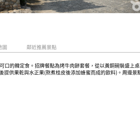
地圖
鄰近推薦景點
緻可口的韓定食。招牌餐點為烤牛肉餅套餐，從以黃銅碗裝盛上
後提供果乾與水正果(熬煮桂皮後添加蜂蜜而成的飲料)。周邊景