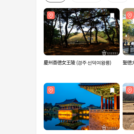
慶州善德女王陵 (경주 선덕여왕릉)
聖德大