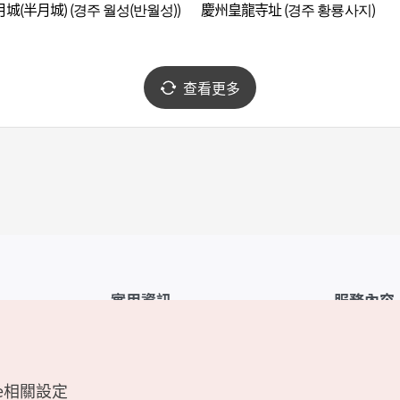
城(半月城) (경주 월성(반월성))
慶州皇龍寺址 (경주 황룡사지)
查看更多
實用資訊
服務內容
韓國觀光公社APP
服務條款
1330韓國旅遊諮詢翻譯熱線
FAQ
e相關設定
韓國旅遊地圖
個人資訊保