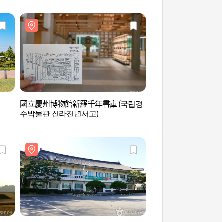
國立慶州博物館新羅千年書庫 (국립경
慶州善德女王陵 (경
주박물관 신라천년서고)