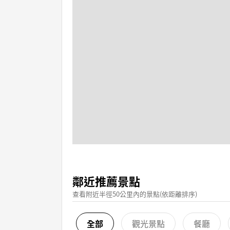
鄰近推薦景點
查看附近半徑50公里內的景點(依距離排序)
全部
觀光景點
餐廳