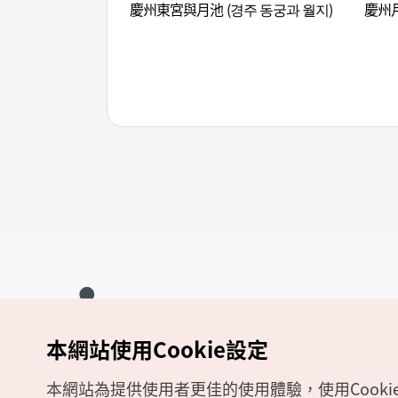
慶州東宮與月池 (경주 동궁과 월지)
慶州月
本網站使用Cookie設定
Copyrights (c) 韓國觀光公社版權所有
如有相關疑問或建議，歡迎來信至
官方信箱
chinese_big5@knto.or.kr
本網站為提供使用者更佳的使用體驗，使用Cooki