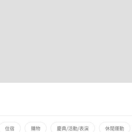
住宿
購物
慶典/活動/表演
休閒運動