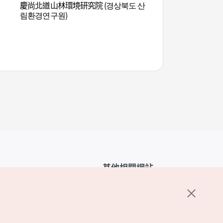
慶尚北道山林環境研究院 (경상북도 산
慶州東宮與月池 (경주
림환경연구원)
其他相關網站
韓國觀光公社介紹
K-Mice
護政策