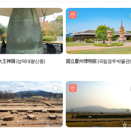
王神鐘 (성덕대왕신종)
國立慶州博物館 (국립경주박물관)