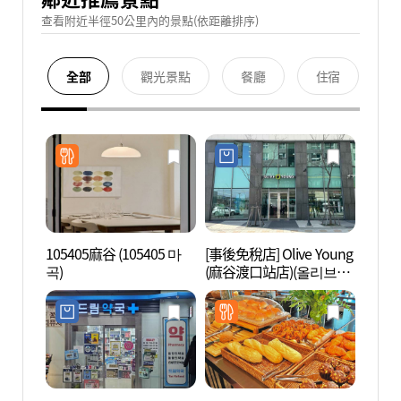
查看附近半徑50公里內的景點(依距離排序)
全部
觀光景點
餐廳
住宿
105405麻谷 (105405 마
[事後免稅店] Olive Young
首爾植
곡)
(麻谷渡口站店)(올리브영
마곡나루역점)