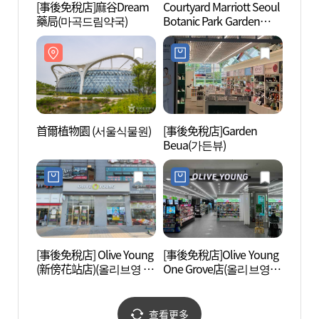
[事後免稅店]麻谷Dream
Courtyard Marriott Seoul
江西濕
藥局(마곡드림약국)
Botanic Park Garden
습지생
Kitchen (코트야드 메리어
트 서울 보타닉 파크 가든
키친)
首爾植物園 (서울식물원)
[事後免稅店]Garden
許浚博
Beua(가든뷰)
[事後免稅店] Olive Young
[事後免稅店]Olive Young
龜巖公
(新傍花站店)(올리브영 신
One Grove店(올리브영 원
방화역점)
그로브점)
查看更多