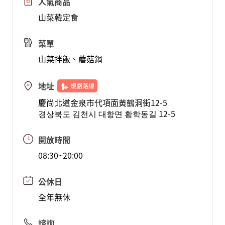
人氣商品
山菜韓定食
菜單
山菜拌飯、蘑菇鍋
地址
規劃路線
慶尚北道金泉市代項面黃鶴洞街12-5
경상북도 김천시 대항면 황학동길 12-5
開放時間
08:30~20:00
公休日
全年無休
諮詢