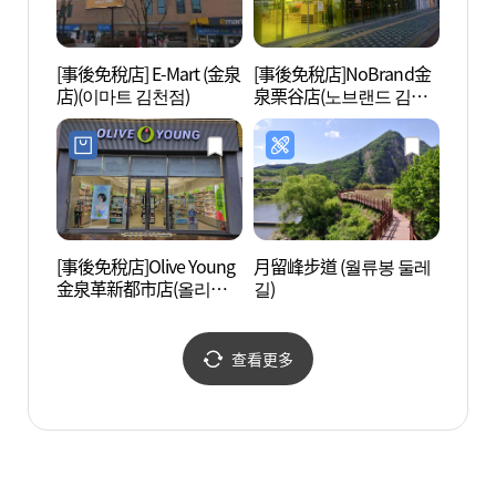
[事後免稅店] E-Mart (金泉
[事後免稅店]NoBrand金
刀馬嶺
店)(이마트 김천점)
泉栗谷店(노브랜드 김천
율곡점)
[事後免稅店]Olive Young
月留峰步道 (월류봉 둘레
永同葡
金泉革新都市店(올리브
길)
인터널
영 김천혁신도시점)
查看更多