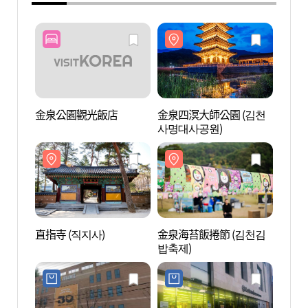
金泉公園觀光飯店
金泉四溟大師公園 (김천
金泉四
사명대사공원)
사명대
直指寺 (직지사)
金泉海苔飯捲節 (김천김
月留峰
밥축제)
(한천