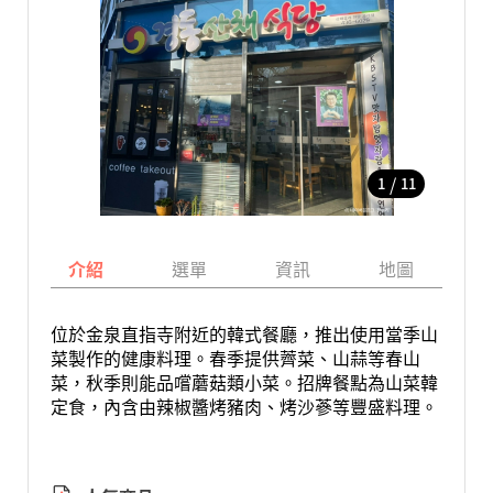
/
1
11
介紹
選單
資訊
地圖
位於金泉直指寺附近的韓式餐廳，推出使用當季山
菜製作的健康料理。春季提供薺菜、山蒜等春山
菜，秋季則能品嚐蘑菇類小菜。招牌餐點為山菜韓
定食，內含由辣椒醬烤豬肉、烤沙蔘等豐盛料理。