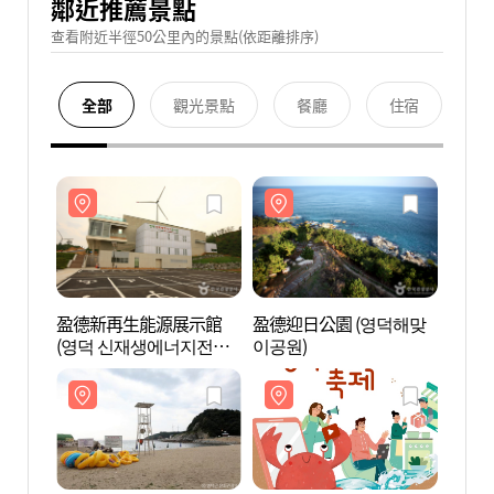
鄰近推薦景點
查看附近半徑50公里內的景點(依距離排序)
全部
觀光景點
餐廳
住宿
盈德新再生能源展示館
盈德迎日公園 (영덕해맞
盈德
(영덕 신재생에너지전시
이공원)
(영덕
관)
관)