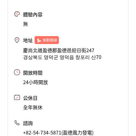
體驗內容
無
地址
規劃路線
慶尚北道盈德郡盈德邑迎日街247
경상북도 영덕군 영덕읍 창포리 산70
開放時間
24小時開放
公休日
全年無休
諮詢
+82-54-734-5871(盈德風力發電)