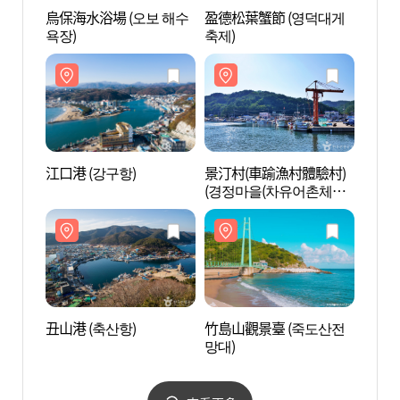
烏保海水浴場 (오보 해수
盈德松葉蟹節 (영덕대게
烏保海
욕장)
축제)
욕장)
江口港 (강구항)
景汀村(車踰漁村體驗村)
景汀村
(경정마을(차유어촌체험
(경정
마을))
마을))
丑山港 (축산항)
竹島山觀景臺 (죽도산전
竹島山
망대)
망대)