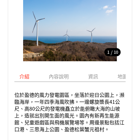
/
1
10
介紹
內容說明
資訊
地圖
位於盈德的風力發電園區，坐落於迎日公園上，瀕
臨海岸，一年四季海風吹拂。一邊螺旋槳長41公
尺、高80公尺的發電機矗立於能俯瞰大海的山坡
上，造就出別開生面的風光。園內有新再生能源
館、兒童遊戲區與飛機展覽場等。周邊景點包括江
口港、三思海上公園、盈德松葉蟹元祖村。