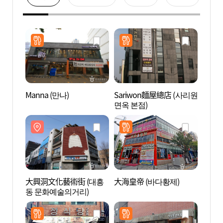
Manna (만나)
Sariwon麵屋總店 (사리원
大興洞
면옥 본점)
동 문
大興洞文化藝術街 (대흥
大海皇帝 (바다황제)
大田近
동 문화예술의거리)
忠南道
현대사
청사 