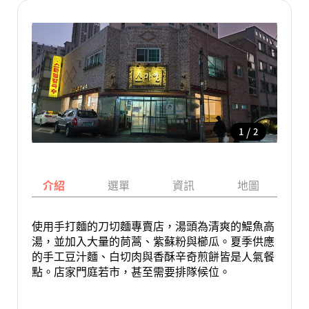
/
1
2
介紹
選單
資訊
地圖
使用手打麵的刀切麵專賣店，湯頭為清爽的鯷魚高
湯，並加入大量的茼蒿、紫蘇粉與櫛瓜。夏季供應
的手工豆汁麵、白切肉與香酥辛奇煎餅皆是人氣餐
點。店家門庭若市，甚至需要排隊候位。