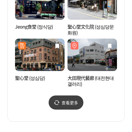
Jeong食堂 (정식당)
聖心堂文化院 (성심당문
夢精靈
화원)
스)
聖心堂 (성심당)
大田現代藝廊 (대전현대
大田韓
갤러리)
한화생
查看更多