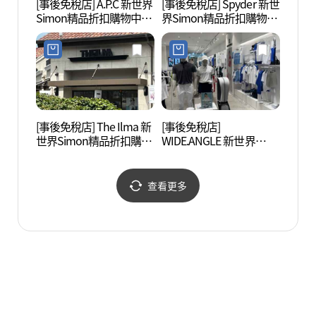
[事後免稅店] A.P.C 新世界
[事後免稅店] Spyder 新世
竹城聖
Simon精品折扣購物中心
界Simon精品折扣購物中
성성당
釜山店(아페쎄 신세계사
心釜山店(스파이더 신세
이먼프리미엄아울렛 부
계사이먼프리미엄아울렛
산점)
부산점)
[事後免稅店] The Ilma 新
[事後免稅店]
羅士海
世界Simon精品折扣購物
WIDE.ANGLE 新世界
(나사
中心釜山店(더일마 신세
Simon精品折扣購物中心
계사이먼프리미엄아울렛
釜山店(와이드앵글 신세
부산점)
계사이먼프리미엄아울렛
查看更多
부산점)