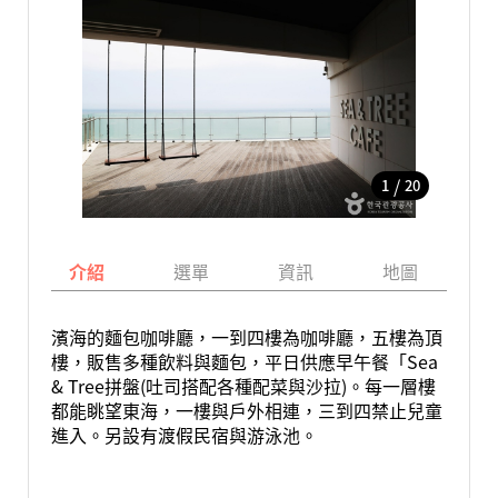
/
1
20
介紹
選單
資訊
地圖
濱海的麵包咖啡廳，一到四樓為咖啡廳，五樓為頂
樓，販售多種飲料與麵包，平日供應早午餐「Sea
& Tree拼盤(吐司搭配各種配菜與沙拉)。每一層樓
都能眺望東海，一樓與戶外相連，三到四禁止兒童
進入。另設有渡假民宿與游泳池。