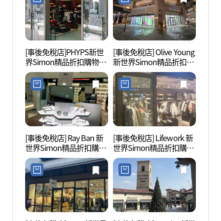
[事後免稅店]PHYPS新世
[事後免稅店] Olive Young
SMB
界Simon精品折扣購物中
新世界Simon精品折扣購
웰니스
心釜山店(PHYPS 신세계
物中心釜山店(올리브영
사이먼프리미엄아울렛
신세계사이먼프리미엄아
부산점)
울렛 부산점)
[事後免稅店] Ray Ban 新
[事後免稅店] Lifework 新
Fe01
世界Simon精品折扣購物
世界Simon精品折扣購物
中心釜山店(레이밴 신세
中心釜山店(라이프워크
계사이먼프리미엄아울렛
신세계사이먼프리미엄아
부산점)
울렛 부산점)