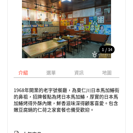
/
1
14
介紹
選單
資訊
地圖
1968年開業的老字號餐廳，為東仁川日本馬加鰆街
的鼻祖，招牌餐點為烤日本馬加鰆，厚實的日本馬
加鰆烤得外酥內嫩，鮮香滋味深得顧客喜愛。包含
嫩豆腐鍋的仁荷之家套餐也備受歡迎。