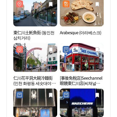
東仁川土魠魚街 (동인천
Arabesque (아라베스크)
東仁川
삼치거리)
삼치거
仁川花平洞大碗冷麵街
[事後免稅店]Seechannel
麵條平
(인천 화평동 세숫대야 냉
眼鏡東仁川店(씨채널안
Plat
면 거리)
경 동인천점)