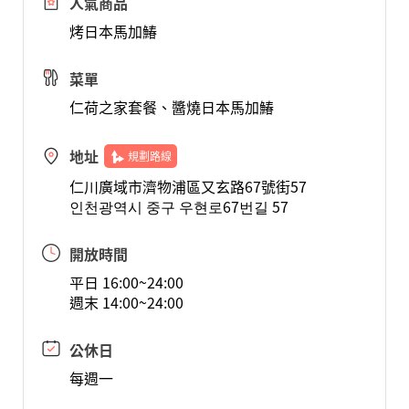
人氣商品
烤日本馬加鰆
菜單
仁荷之家套餐、醬燒日本馬加鰆
地址
規劃路線
仁川廣域市濟物浦區又玄路67號街57
인천광역시 중구 우현로67번길 57
開放時間
平日 16:00~24:00
週末 14:00~24:00
公休日
每週一