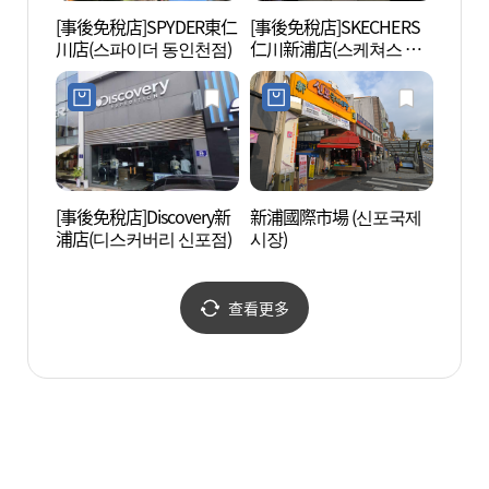
[事後免稅店]SPYDER東仁
[事後免稅店]SKECHERS
自由公
川店(스파이더 동인천점)
仁川新浦店(스케쳐스 인
(인천)
천신포점)
[事後免稅店]Discovery新
新浦國際市場 (신포국제
船橋舊
浦店(디스커버리 신포점)
시장)
책방 
查看更多